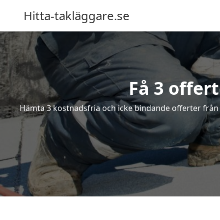
Hitta-takläggare.se
Få 3 offer
Hämta 3 kostnadsfria och icke bindande offerter från e