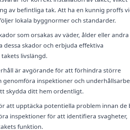
g av befintliga tak. Att ha en kunnig proffs v
n följer lokala byggnormer och standarder.
kador som orsakas av väder, ålder eller andra
ra dessa skador och erbjuda effektiva
 takets livslängd.
åll är avgörande för att förhindra större
n genomföra inspektioner och underhållsarbe
 att skydda ditt hem ordentligt.
 för att upptäcka potentiella problem innan de b
ra inspektioner för att identifiera svagheter,
takets funktion.