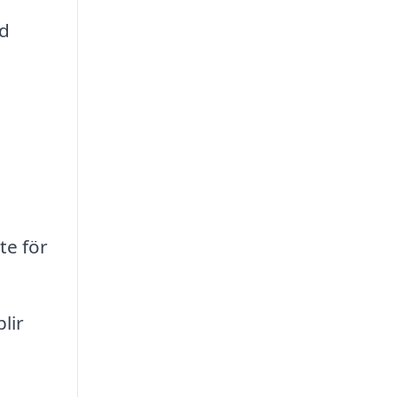
id
te för
lir