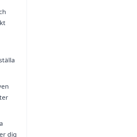
och
kt
tälla
ven
ter
a
er dig