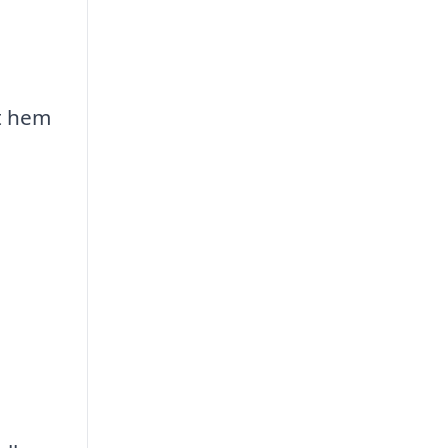
tt hem
n