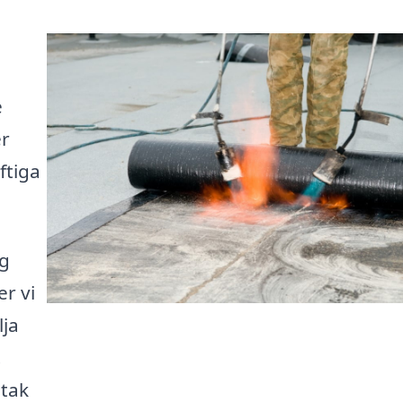
e
er
ftiga
ng
r vi
lja
.
 tak