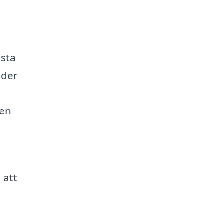
ästa
äder
 en
 att