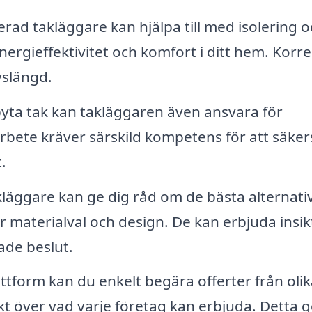
erad takläggare kan hjälpa till med isolering 
 energieffektivitet och komfort i ditt hem. Korre
vslängd.
yta tak kan takläggaren även ansvara för
rbete kräver särskild kompetens för att säkers
.
läggare kan ge dig råd om de bästa alternati
er materialval och design. De kan erbjuda insik
ade beslut.
tform kan du enkelt begära offerter från olik
kt över vad varje företag kan erbjuda. Detta g