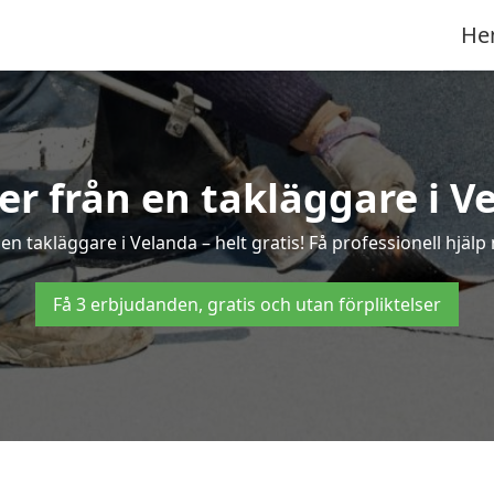
He
ter från en takläggare i V
n takläggare i Velanda – helt gratis! Få professionell hjäl
Få 3 erbjudanden, gratis och utan förpliktelser