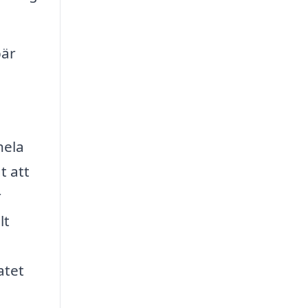
bär
hela
t att
r
lt
atet