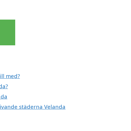
ill med?
da?
nda
mgivande städerna Velanda