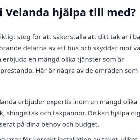
i Velanda hjälpa till med?
ktigt steg för att säkerställa att ditt tak är i b
vgörande delarna av ett hus och skyddar mot v
n erbjuda en mängd olika tjänster som är
h prestanda. Här är några av de områden som
landa erbjuder expertis inom en mängd olika
ak, shingeltak och takpannor. De kan hjälpa dig
aserat på dina behov och budget.
varar för korrekt installation av taket, vilket