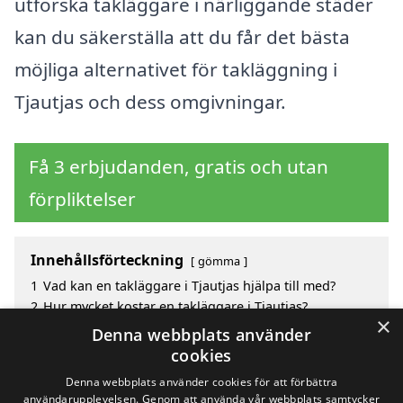
utforska takläggare i närliggande städer
kan du säkerställa att du får det bästa
möjliga alternativet för takläggning i
Tjautjas och dess omgivningar.
Få 3 erbjudanden, gratis och utan
förpliktelser
Innehållsförteckning
gömma
1
Vad kan en takläggare i Tjautjas hjälpa till med?
2
Hur mycket kostar en takläggare i Tjautjas?
×
3
Fördelar med att välja takläggare i Tjautjas
Denna webbplats använder
4
Sök efter en skicklig takläggare i de omgivande
cookies
städerna Tjautjas
Denna webbplats använder cookies för att förbättra
användarupplevelsen. Genom att använda vår webbplats samtycker