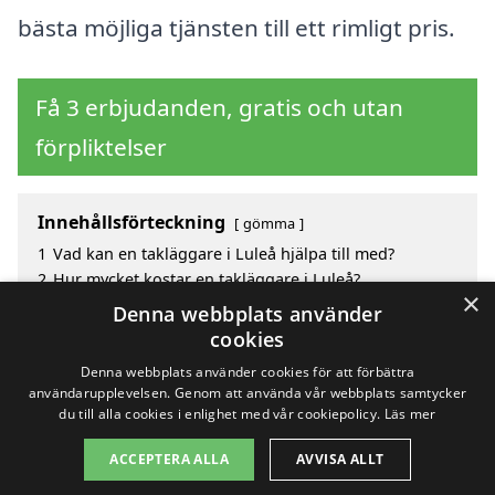
bästa möjliga tjänsten till ett rimligt pris.
Få 3 erbjudanden, gratis och utan
förpliktelser
Innehållsförteckning
gömma
1
Vad kan en takläggare i Luleå hjälpa till med?
2
Hur mycket kostar en takläggare i Luleå?
×
3
Fördelar med att välja takläggare i Luleå
Denna webbplats använder
4
Sök efter en skicklig takläggare i de omgivande
cookies
städerna Luleå
Denna webbplats använder cookies för att förbättra
användarupplevelsen. Genom att använda vår webbplats samtycker
du till alla cookies i enlighet med vår cookiepolicy.
Läs mer
Copyright 2026 - Pilanto Aps
ACCEPTERA ALLA
AVVISA ALLT
Hem
Om / kontakt
Blogg
Webbplatskarta
Villkor