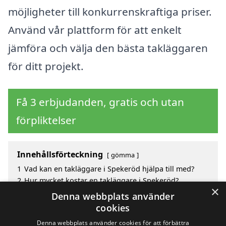
möjligheter till konkurrenskraftiga priser.
Använd vår plattform för att enkelt
jämföra och välja den bästa takläggaren
för ditt projekt.
Få 3 erbjudanden, gratis och utan
förpliktelser
Innehållsförteckning
gömma
1
Vad kan en takläggare i Spekeröd hjälpa till med?
2
Hur mycket kostar en takläggare i Spekeröd?
×
3
Fördelar med att välja takläggare i Spekeröd
Denna webbplats använder
4
Sök efter en skicklig takläggare i de omgivande
cookies
städerna till Spekeröd
Denna webbplats använder cookies för att förbättra