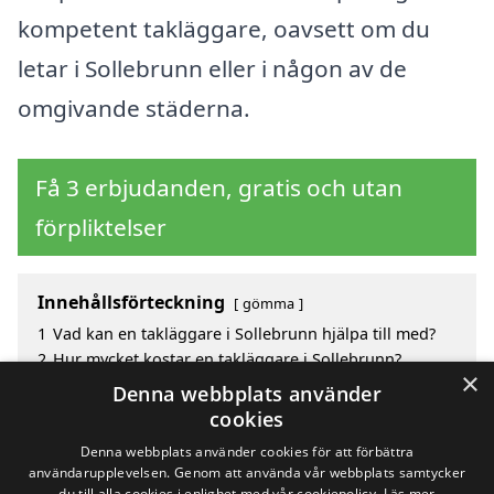
kompetent takläggare, oavsett om du
letar i Sollebrunn eller i någon av de
omgivande städerna.
Få 3 erbjudanden, gratis och utan
förpliktelser
Innehållsförteckning
gömma
1
Vad kan en takläggare i Sollebrunn hjälpa till med?
2
Hur mycket kostar en takläggare i Sollebrunn?
×
3
Fördelar med att välja takläggare i Sollebrunn
Denna webbplats använder
4
Sök efter en skicklig takläggare i de omgivande
cookies
städerna Sollebrunn
Denna webbplats använder cookies för att förbättra
användarupplevelsen. Genom att använda vår webbplats samtycker
du till alla cookies i enlighet med vår cookiepolicy.
Läs mer