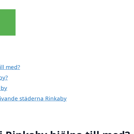
ill med?
by?
aby
mgivande städerna Rinkaby