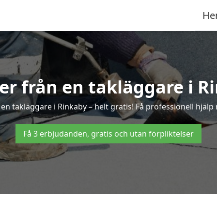
He
ter från en takläggare i R
n takläggare i Rinkaby – helt gratis! Få professionell hjäl
Få 3 erbjudanden, gratis och utan förpliktelser