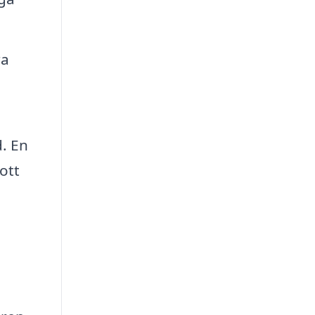
ra
d. En
ott