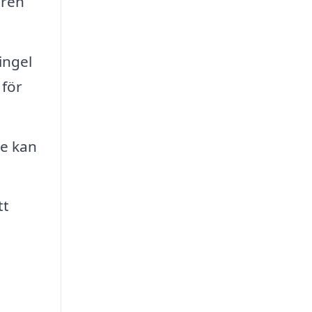
aren
ingel
 för
re kan
tt