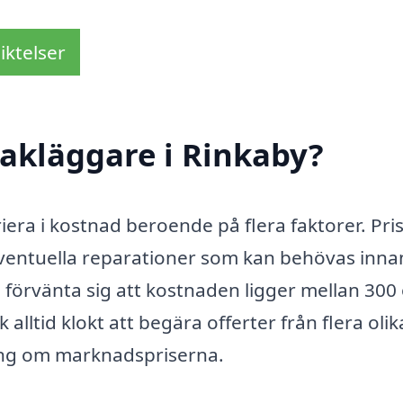
iktelser
akläggare i Rinkaby?
riera i kostnad beroende på flera faktorer. Pri
 eventuella reparationer som kan behövas inna
 förvänta sig att kostnaden ligger mellan 300
lltid klokt att begära offerter från flera olik
ning om marknadspriserna.