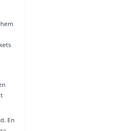
t hem
kets
en
tt
ad. En
iga