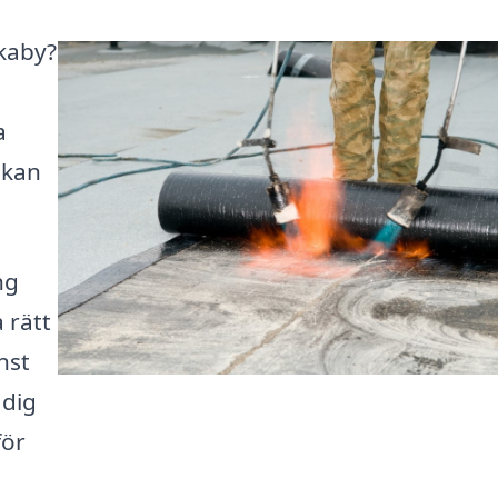
nkaby?
a
 kan
ng
a rätt
nst
 dig
för