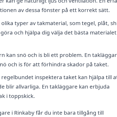
r kan ge naturligt ljus och ventilation. En erf
ationen av dessa fönster på ett korrekt sätt.
lika typer av takmaterial, som tegel, plåt, sh
öra och hjälpa dig välja det bästa materialet
n kan snö och is bli ett problem. En taklägga
nö och is för att förhindra skador på taket.
 regelbundet inspektera taket kan hjälpa till a
 blir allvarliga. En takläggare kan erbjuda
ak i toppskick.
re i Rinkaby får du inte bara tillgång till