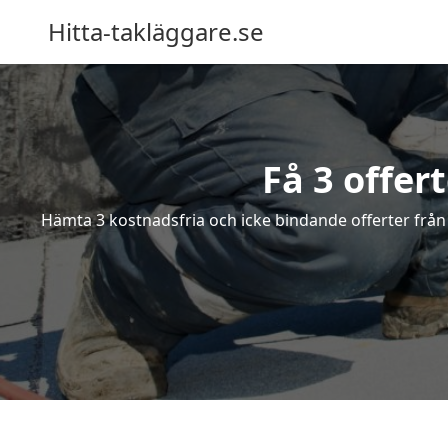
Hitta-takläggare.se
Få 3 offer
Hämta 3 kostnadsfria och icke bindande offerter från e