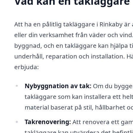
Vad kan en takläggare 
Att ha en pålitlig takläggare i Rinkaby ä
eller din verksamhet från väder och vind.
byggnad, och en takläggare kan hjälpa til
underhåll, reparation och installation. H
erbjuda:
Nybyggnation av tak:
Om du bygger 
takläggare som kan installera ett helt
material baserat på stil, hållbarhet o
Takrenovering:
Att renovera ett gamm
takläggare kan utvärdera det befintli