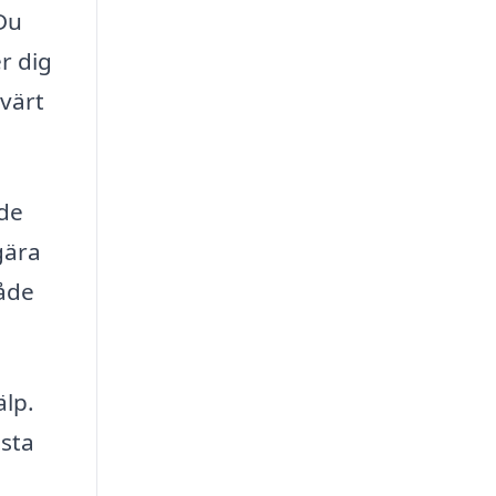
 Du
r dig
 värt
nde
gära
både
älp.
gsta