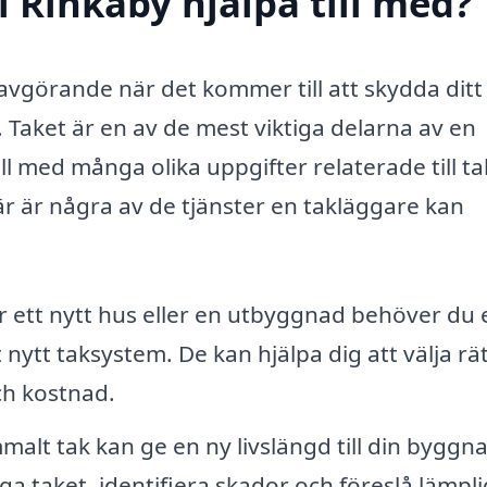
i Rinkaby hjälpa till med?
r avgörande när det kommer till att skydda dit
 Taket är en av de mest viktiga delarna av en
l med många olika uppgifter relaterade till ta
är är några av de tjänster en takläggare kan
ett nytt hus eller en utbyggnad behöver du 
 nytt taksystem. De kan hjälpa dig att välja rä
ch kostnad.
alt tak kan ge en ny livslängd till din byggn
ga taket, identifiera skador och föreslå lämpl