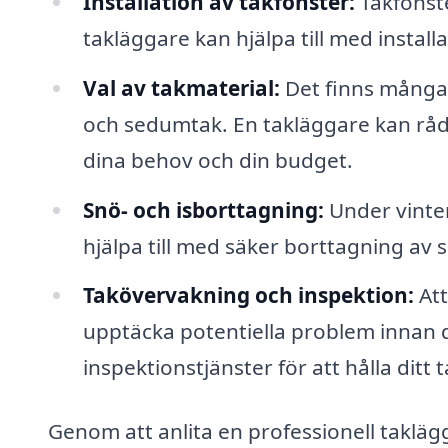
Installation av takfönster:
Takfönste
takläggare kan hjälpa till med install
Val av takmaterial:
Det finns många o
och sedumtak. En takläggare kan rådg
dina behov och din budget.
Snö- och isborttagning:
Under vinter
hjälpa till med säker borttagning av s
Takövervakning och inspektion:
Att
upptäcka potentiella problem innan de
inspektionstjänster för att hålla ditt t
Genom att anlita en professionell taklägga