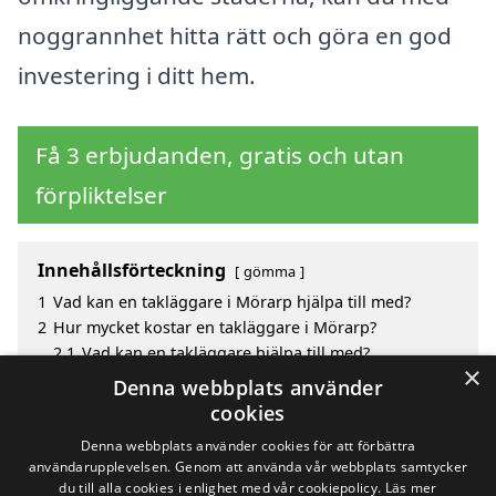
noggrannhet hitta rätt och göra en god
investering i ditt hem.
Få 3 erbjudanden, gratis och utan
förpliktelser
Innehållsförteckning
gömma
1
Vad kan en takläggare i Mörarp hjälpa till med?
2
Hur mycket kostar en takläggare i Mörarp?
2.1
Vad kan en takläggare hjälpa till med?
×
3
Fördelar med att välja takläggare i Mörarp
Denna webbplats använder
4
Sök efter en skicklig takläggare i de omgivande
cookies
städerna Mörarp
Denna webbplats använder cookies för att förbättra
användarupplevelsen. Genom att använda vår webbplats samtycker
du till alla cookies i enlighet med vår cookiepolicy.
Läs mer