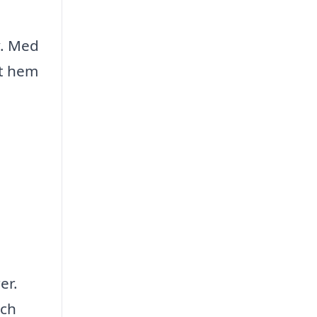
v. Med
tt hem
er.
och