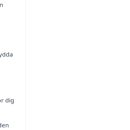
an
kydda
r dig
den