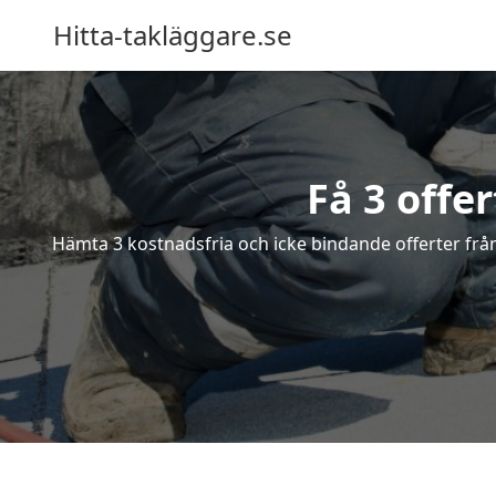
Hitta-takläggare.se
Få 3 offe
Hämta 3 kostnadsfria och icke bindande offerter från 