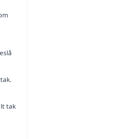
som
eslå
tak.
lt tak