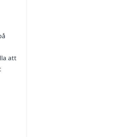
på
la att
t