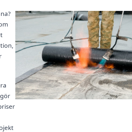
nna?
som
t
tion,
r
ära
 gör
priser
ojekt