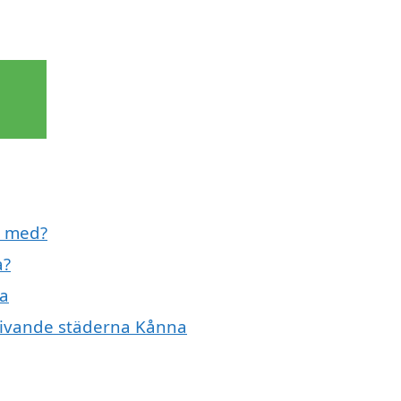
l med?
a?
na
mgivande städerna Kånna