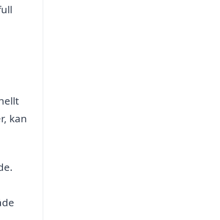
ull
nellt
r, kan
de.
både