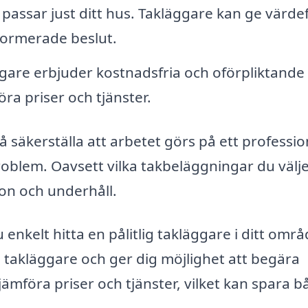
 passar just ditt hus. Takläggare kan ge värdef
nformerade beslut.
are erbjuder kostnadsfria och oförpliktande
föra priser och tjänster.
å säkerställa att arbetet görs på ett professio
problem. Oavsett vilka takbeläggningar du välje
tion och underhåll.
nkelt hitta en pålitlig takläggare i ditt områ
 takläggare och ger dig möjlighet att begära
t jämföra priser och tjänster, vilket kan spara 