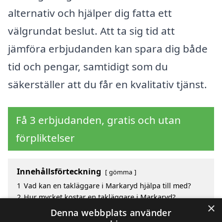
alternativ och hjälper dig fatta ett
välgrundat beslut. Att ta sig tid att
jämföra erbjudanden kan spara dig både
tid och pengar, samtidigt som du
säkerställer att du får en kvalitativ tjänst.
Få 3 erbjudanden, gratis och utan
förpliktelser
Innehållsförteckning
gömma
1
Vad kan en takläggare i Markaryd hjälpa till med?
2
Hur mycket kostar en takläggare i Markaryd?
×
3
Fördelar med att välja takläggare i Markaryd
Denna webbplats använder
4
Sök efter en skicklig takläggare i de omgivande