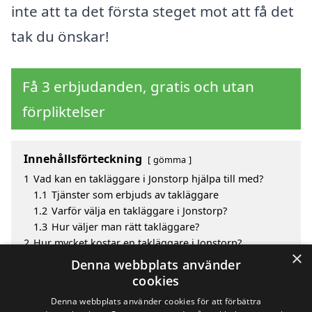
inte att ta det första steget mot att få det
tak du önskar!
Få 3 erbjudanden, gratis och utan
förpliktelser
Innehållsförteckning
gömma
1
Vad kan en takläggare i Jonstorp hjälpa till med?
1.1
Tjänster som erbjuds av takläggare
1.2
Varför välja en takläggare i Jonstorp?
1.3
Hur väljer man rätt takläggare?
2
Hur mycket kostar en takläggare i Jonstorp?
×
3
Fördelar med att välja takläggare i Jonstorp
Denna webbplats använder
4
Sök efter en skicklig takläggare i Jonstorp och de
cookies
omgivande städerna
Denna webbplats använder cookies för att förbättra