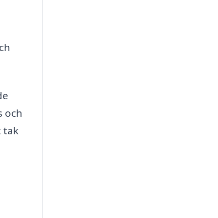
och
de
s och
t tak