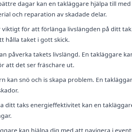
bättre dagar kan en takläggare hjälpa till med
rial och reparation av skadade delar.
iktigt för att förlänga livslängden på ditt tak
 hålla taket i gott skick.
an påverka takets livslängd. En takläggare ka
r att det ser fräschare ut.
n kan snö och is skapa problem. En taklägga
skador.
a ditt taks energieffektivitet kan en takläggar
ngar.
ggare kan hjälpa dig med att navigera i event