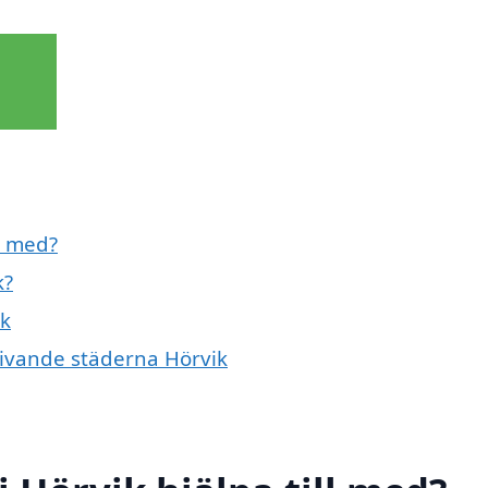
l med?
k?
ik
givande städerna Hörvik