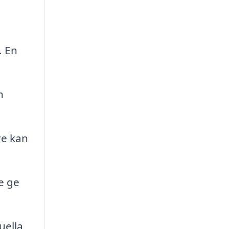
. En
n
re kan
e ge
uella