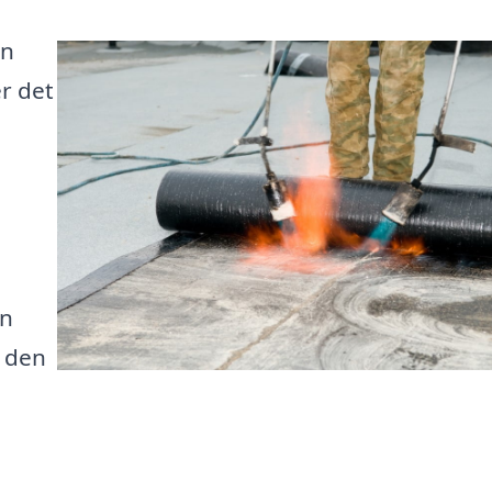
an
r det
ån
a den