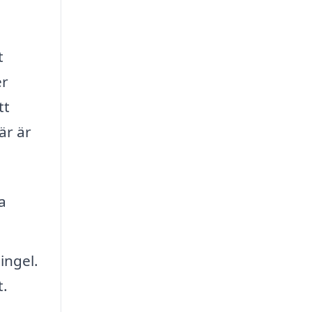
t
er
tt
är är
a
ingel.
t.