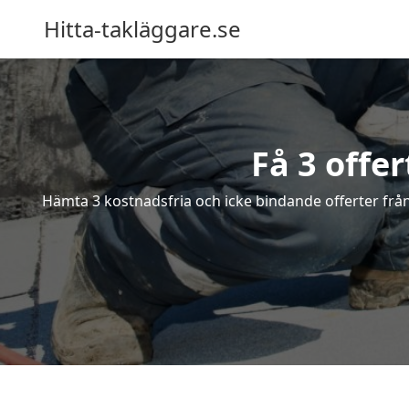
Hitta-takläggare.se
Få 3 offer
Hämta 3 kostnadsfria och icke bindande offerter från 