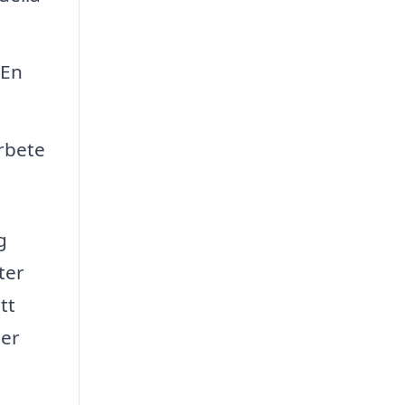
 En
arbete
g
ter
tt
mer