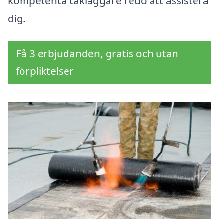
kompetenta takläggare redo att assistera
dig.
Få 3 erbjudanden, gratis och utan
förpliktelser