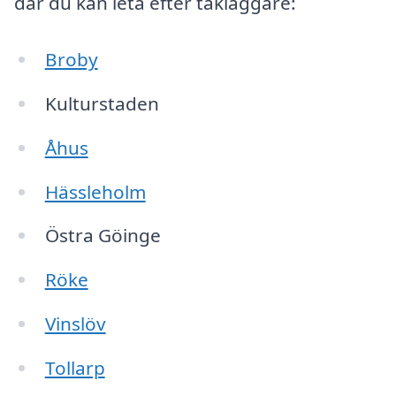
där du kan leta efter takläggare:
Broby
Kulturstaden
Åhus
Hässleholm
Östra Göinge
Röke
Vinslöv
Tollarp