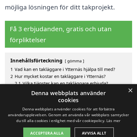
möjliga lösningen för ditt takprojekt.
Få 3 erbjudanden, gratis och utan
förpliktelser
Innehållsförteckning
gömma
1
Vad kan en takläggare i Ytternäs hjälpa till med?
2
Hur mycket kostar en takläggare i Ytternäs?
2.1
Vilka tjänster kan en takläggare erbjuda?
×
3
Fördelar med att välja takläggare i Ytternäs
Denna webbplats använder
4
Sök efter en skicklig takläggare i de omgivande
cookies
städerna Ytternäs
Denna webbplats använder cookies för att förbättra
användarupplevelsen. Genom att använda vår webbplats samtycker
du till alla cookies i enlighet med vår cookiepolicy.
Läs mer
Copyright 2026 - Pilanto Aps
ACCEPTERA ALLA
AVVISA ALLT