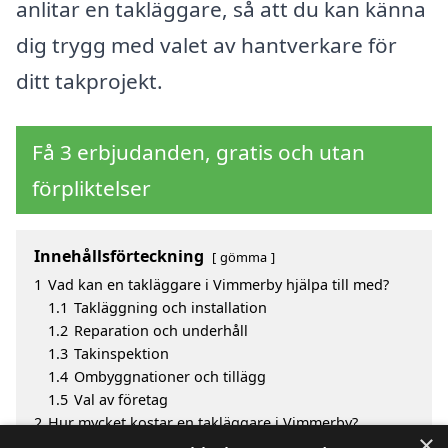
anlitar en takläggare, så att du kan känna
dig trygg med valet av hantverkare för
ditt takprojekt.
Få 3 erbjudanden, gratis och utan
förpliktelser
Innehållsförteckning
gömma
1
Vad kan en takläggare i Vimmerby hjälpa till med?
1.1
Takläggning och installation
1.2
Reparation och underhåll
1.3
Takinspektion
1.4
Ombyggnationer och tillägg
1.5
Val av företag
2
Hur mycket kostar en takläggare i Vimmerby?
×
3
Fördelar med att välja takläggare i Vimmerby