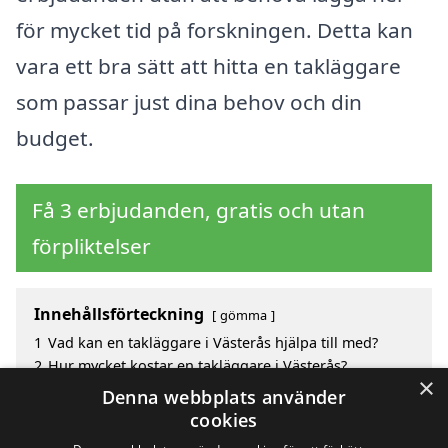
för mycket tid på forskningen. Detta kan
vara ett bra sätt att hitta en takläggare
som passar just dina behov och din
budget.
Få 3 erbjudanden, gratis och utan
förpliktelser
Innehållsförteckning
gömma
1
Vad kan en takläggare i Västerås hjälpa till med?
2
Hur mycket kostar en takläggare i Västerås?
×
3
Fördelar med att välja takläggare i Västerås
Denna webbplats använder
4
Sök efter en skicklig takläggare i de omgivande
cookies
städerna Västerås