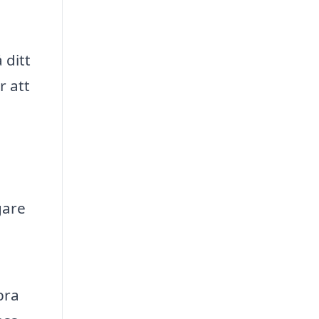
 ditt
r att
gare
bra