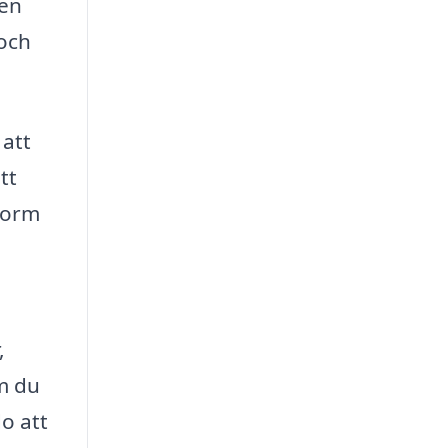
ren
 och
 att
tt
form
,
om du
o att