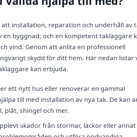
 Vallda hjälpa till med?
 att installation, reparation och underhåll av t
 av en byggnad, och en kompetent takläggare 
 och vind. Genom att anlita en professionell
ångvarigt skydd för ditt hem. Här nedan listar 
takläggare kan erbjuda.
r ett nytt hus eller renoverar en gammal
älpa till med installation av nya tak. De kan 
, plåt, shingel och mer.
pplevt skador från stormar, läckor eller annat
ra problemområden och utföra nödvändiga