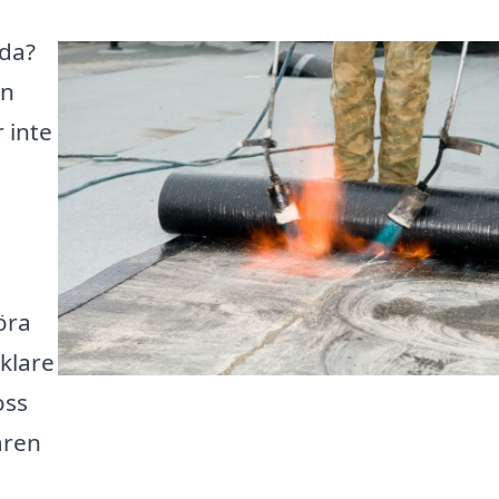
lda?
an
 inte
å
öra
nklare
oss
aren