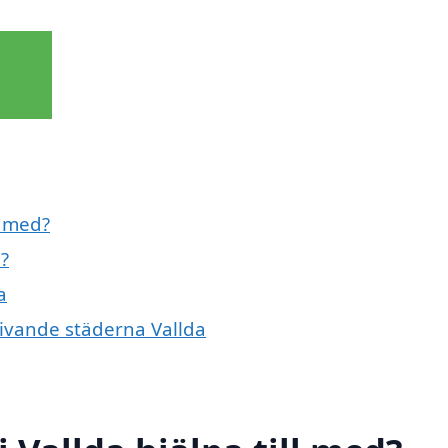
l med?
?
a
givande städerna Vallda