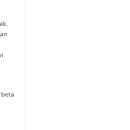
ak.
kan
vi
arbeta