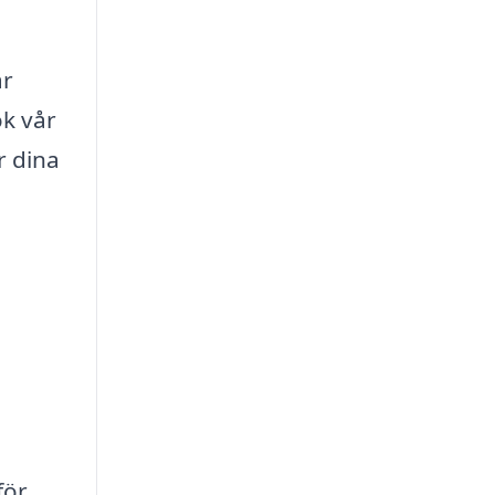
är
ök vår
r dina
för