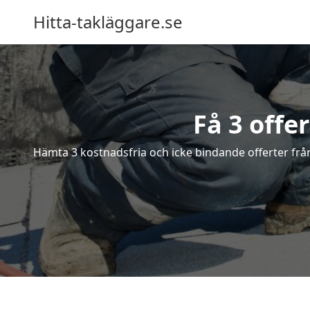
Hitta-takläggare.se
Få 3 offe
Hämta 3 kostnadsfria och icke bindande offerter från 