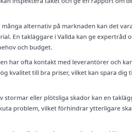
 kan inspektera taket och ge en rapport om d
många alternativ på marknaden kan det var
rial. En takläggare i Vallda kan ge expertråd 
behov och budget.
en har ofta kontakt med leverantörer och ka
g kvalitet till bra priser, vilket kan spara dig t
v stormar eller plötsliga skador kan en taklä
kuta problem, vilket förhindrar ytterligare sk