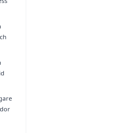
ess
a
och
n
id
ggare
ador