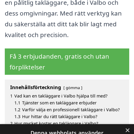
en pålitlig takläggare, både i Valbo och
dess omgivningar. Med rätt verktyg kan
du säkerställa att ditt tak blir lagt med
kvalitet och precision.
Få 3 erbjudanden, gratis och utan
förpliktelser
Innehållsförteckning
gömma
1
Vad kan en takläggare i Valbo hjälpa till med?
1.1
Tjänster som en takläggare erbjuder
1.2
Varför välja en professionell takläggare i Valbo?
1.3
Hur hittar du rätt takläggare i Valbo?
2
Hur mycket kostar en takläggare i Valbo?
×
3
Fördelar med att välja takläggare i Valbo
Denna webbplats använder