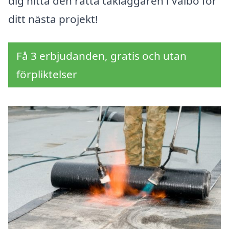
dig hitta den rätta takläggaren i Valbo för
ditt nästa projekt!
Få 3 erbjudanden, gratis och utan
förpliktelser