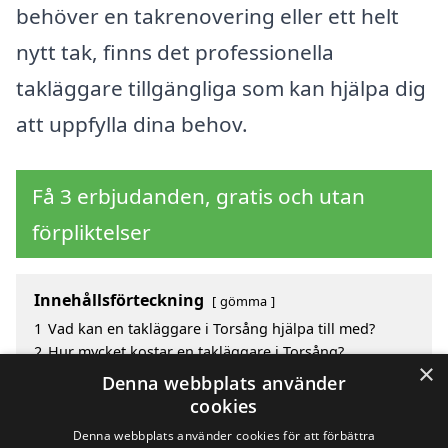
behöver en takrenovering eller ett helt
nytt tak, finns det professionella
takläggare tillgängliga som kan hjälpa dig
att uppfylla dina behov.
Få 3 erbjudanden, gratis och utan
förpliktelser
Innehållsförteckning
gömma
1
Vad kan en takläggare i Torsång hjälpa till med?
2
Hur mycket kostar en takläggare i Torsång?
×
3
Fördelar med att välja takläggare i Torsång
Denna webbplats använder
4
Sök efter en skicklig takläggare i de omgivande
cookies
städerna Torsång
Denna webbplats använder cookies för att förbättra