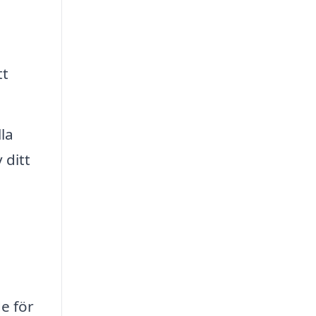
tt
la
 ditt
e för