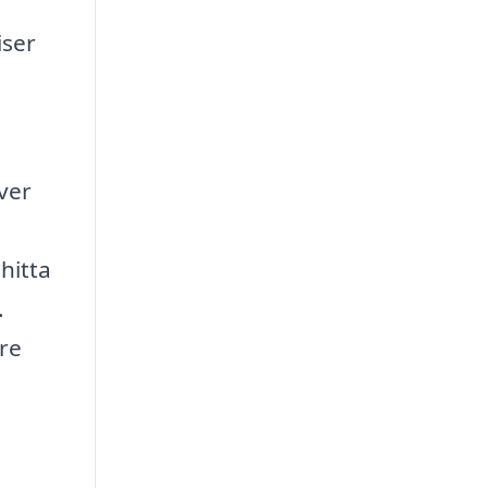
iser
ver
 hitta
.
are