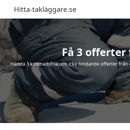
Hitta-takläggare.se
Få 3 offerter
Hämta 3 kostnadsfria och icke bindande offerter från e