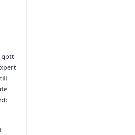
i gott
expert
ill
 de
ed:
t