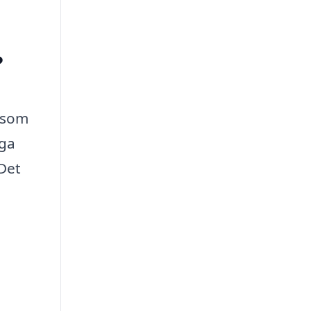
?
såsom
gga
Det