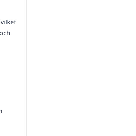
vilket
 och
h