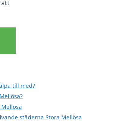
rätt
älpa till med?
 Mellösa?
a Mellösa
givande städerna Stora Mellösa