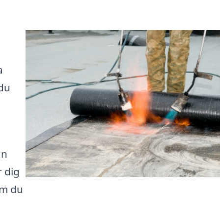
a
 du
ån
r dig
om du