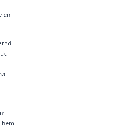
v en
cerad
 du
ina
ar
tt hem