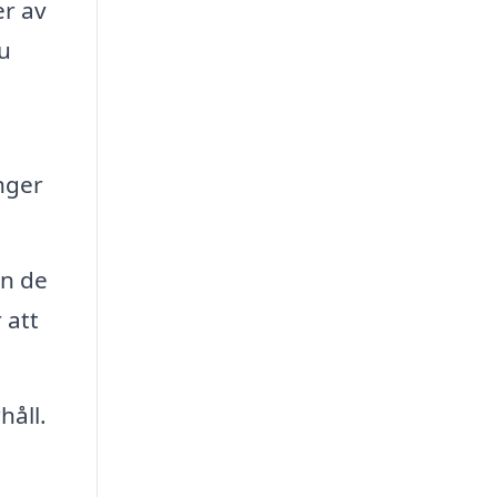
er av
du
änger
an de
 att
håll.