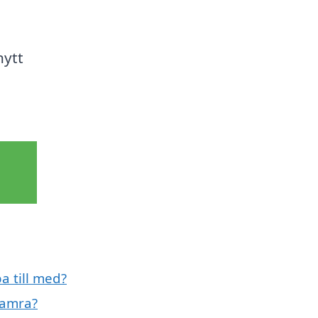
nytt
a till med?
hamra?