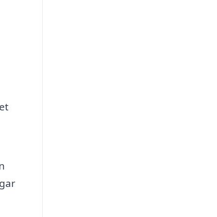
et
n
ngar