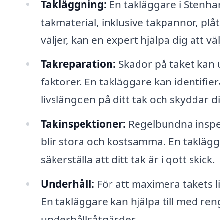
Takläggning:
En takläggare i Stenhamr
takmaterial, inklusive takpannor, plåt
väljer, kan en expert hjälpa dig att vä
Takreparation:
Skador på taket kan u
faktorer. En takläggare kan identifier
livslängden på ditt tak och skyddar d
Takinspektioner:
Regelbundna inspek
blir stora och kostsamma. En taklägg
säkerställa att ditt tak är i gott skick.
Underhåll:
För att maximera takets l
En takläggare kan hjälpa till med re
underhållsåtgärder.