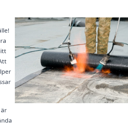
lle!
öra
itt
Att
älper
ssar
 är
vända