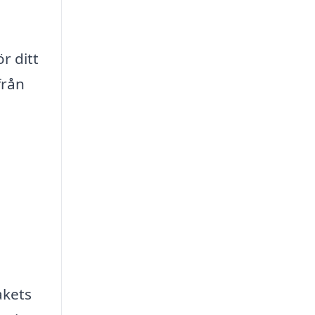
r ditt
från
akets