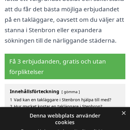
att du får det bästa möjliga erbjudandet
på en takläggare, oavsett om du väljer att
stanna i Stenbron eller expandera
sökningen till de närliggande städerna.
Få 3 erbjudanden, gratis och utan
förpliktelser
Innehållsförteckning
gömma
1
Vad kan en takläggare i Stenbron hjälpa till med?
2
Hur mycket kostar en takläggare i Stenbron?
×
3
Fördelar med att välja takläggare i Stenbron
Denna webbplats använder
4
Sök efter en skicklig takläggare i de omgivande
cookies
städerna Stenbron