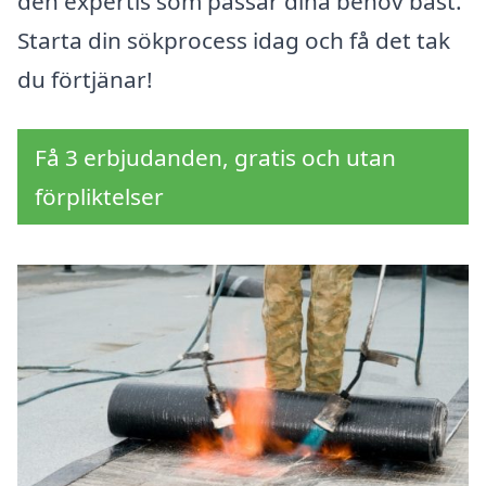
den expertis som passar dina behov bäst.
Starta din sökprocess idag och få det tak
du förtjänar!
Få 3 erbjudanden, gratis och utan
förpliktelser