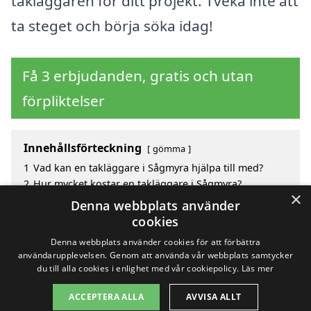
takläggaren för ditt projekt. Tveka inte att
ta steget och börja söka idag!
Få 3 erbjudanden, gratis och utan
förpliktelser
Innehållsförteckning
gömma
1
Vad kan en takläggare i Sågmyra hjälpa till med?
2
Hur mycket kostar en takläggare i Sågmyra?
×
3
Fördelar med att välja takläggare i Sågmyra
Denna webbplats använder
4
Sök efter en skicklig takläggare i de omgivande
cookies
städerna Sågmyra
Denna webbplats använder cookies för att förbättra
användarupplevelsen. Genom att använda vår webbplats samtycker
du till alla cookies i enlighet med vår cookiepolicy.
Läs mer
Copyright 2026 - Pilanto Aps
ACCEPTERA ALLA
AVVISA ALLT