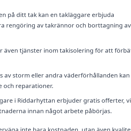
en på ditt tak kan en takläggare erbjuda
dera rengöring av takrännor och borttagning av
även tjänster inom takisolering för att förbä
s av storm eller andra väderförhållanden kan
e och reparationer.
re i Riddarhyttan erbjuder gratis offerter, vi
ostnaderna innan något arbete påbörjas.
överväga inte bara kostnaden, utan även kvalit