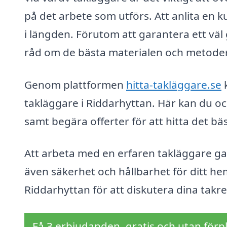
på det arbete som utförs. Att anlita en 
i längden. Förutom att garantera ett vä
råd om de bästa materialen och metoderna
Genom plattformen
hitta-takläggare.se
k
takläggare i Riddarhyttan. Här kan du oc
samt begära offerter för att hitta det bä
Att arbeta med en erfaren takläggare gara
även säkerhet och hållbarhet för ditt hem
Riddarhyttan för att diskutera dina takr
Få 3 erbjudanden, gratis och utan förpl