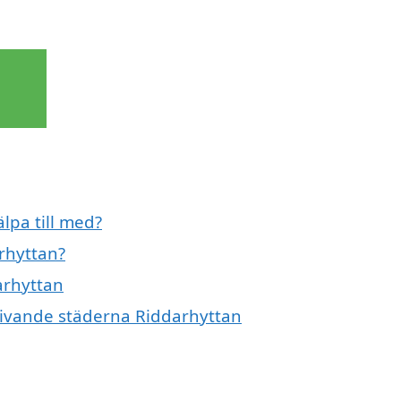
lpa till med?
rhyttan?
arhyttan
mgivande städerna Riddarhyttan