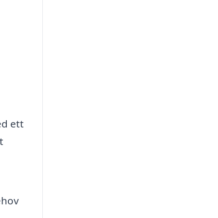
ed ett
t
ehov