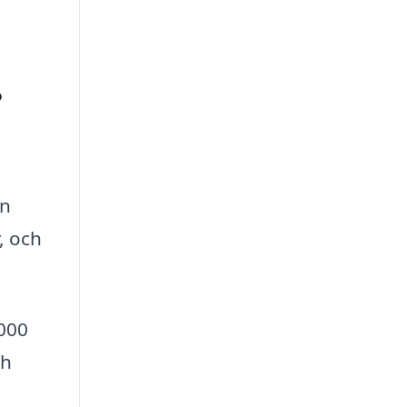
?
en
, och
3000
ch