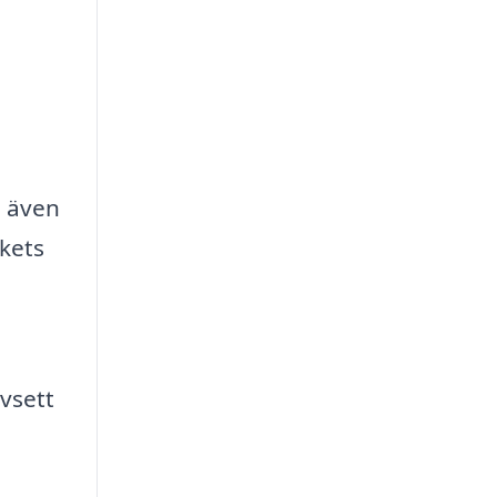
, även
akets
vsett