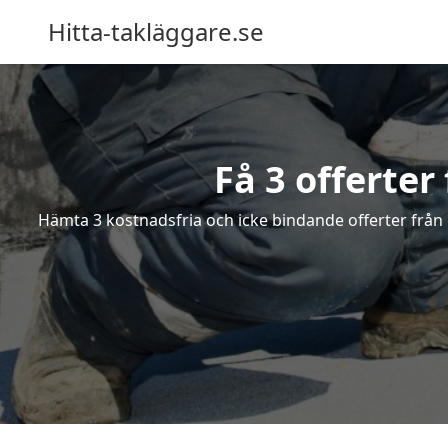
Hitta-takläggare.se
Få 3 offerter
Hämta 3 kostnadsfria och icke bindande offerter från e