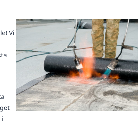
e! Vi
sta
ka
eget
 i