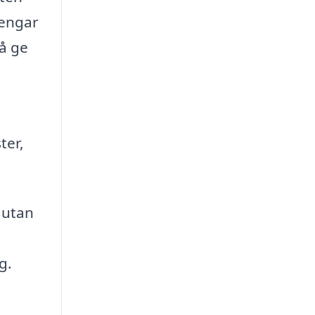
pengar
å ge
ter,
 utan
g.