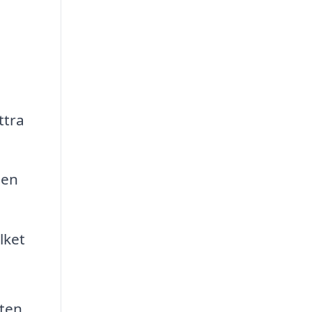
ttra
 en
lket
eten