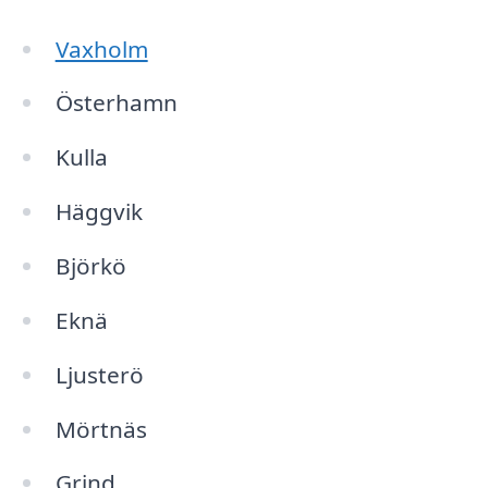
Vaxholm
Österhamn
Kulla
Häggvik
Björkö
Eknä
Ljusterö
Mörtnäs
Grind