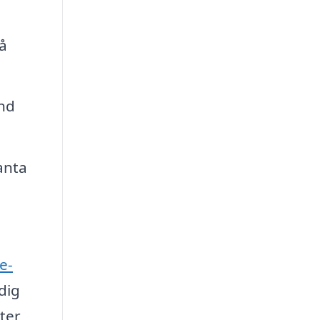
å
ånd
anta
e-
dig
ter