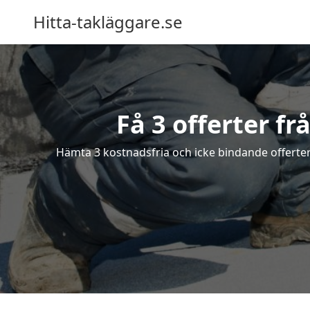
Hitta-takläggare.se
Få 3 offerter f
Hämta 3 kostnadsfria och icke bindande offerter