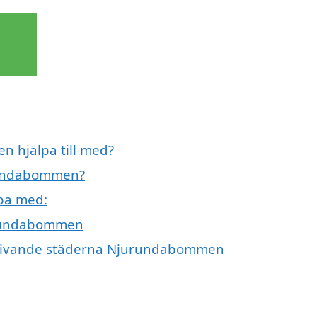
 hjälpa till med?
urundabommen?
pa med:
jurundabommen
 omgivande städerna Njurundabommen