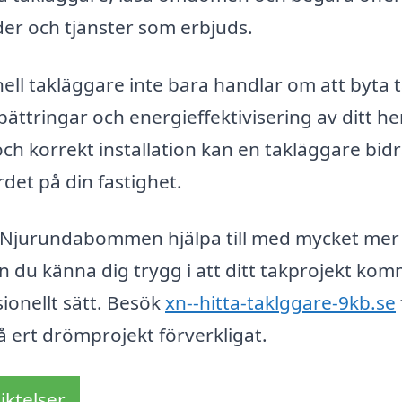
ader och tjänster som erbjuds.
nell takläggare inte bara handlar om att byta t
rbättringar och energieffektivisering av ditt h
ch korrekt installation kan en takläggare bidra
det på din fastighet.
i Njurundabommen hjälpa till med mycket mer
 du känna dig trygg i att ditt takprojekt ko
ionellt sätt. Besök
xn--hitta-taklggare-9kb.se
 få ert drömprojekt förverkligat.
iktelser