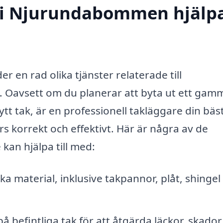
 i Njurundabommen hjälp
en rad olika tjänster relaterade till
. Oavsett om du planerar att byta ut ett gam
nytt tak, är en professionell takläggare din bäs
örs korrekt och effektivt. Här är några av de
kan hjälpa till med:
ika material, inklusive takpannor, plåt, shingel
 befintliga tak för att åtgärda läckor, skador 