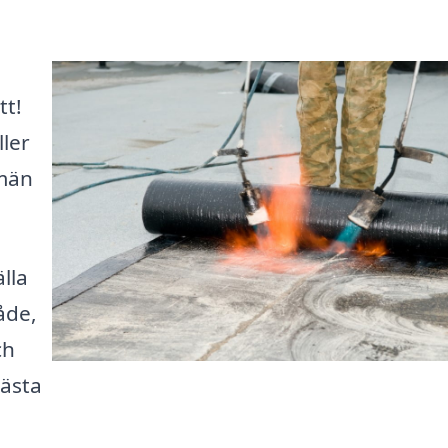
t!
ler
smän
lla
åde,
ch
bästa