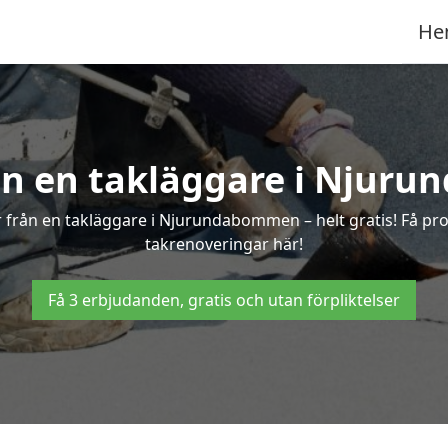
He
rån en takläggare i Njur
 från en takläggare i Njurundabommen – helt gratis! Få prof
takrenoveringar här!
Få 3 erbjudanden, gratis och utan förpliktelser