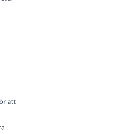
,
ör att
ra