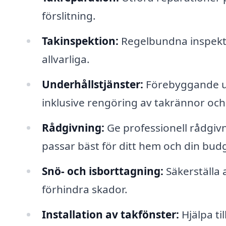
förslitning.
Takinspektion:
Regelbundna inspektio
allvarliga.
Underhållstjänster:
Förebyggande und
inklusive rengöring av takrännor och 
Rådgivning:
Ge professionell rådgiv
passar bäst för ditt hem och din bud
Snö- och isborttagning:
Säkerställa a
förhindra skador.
Installation av takfönster:
Hjälpa til