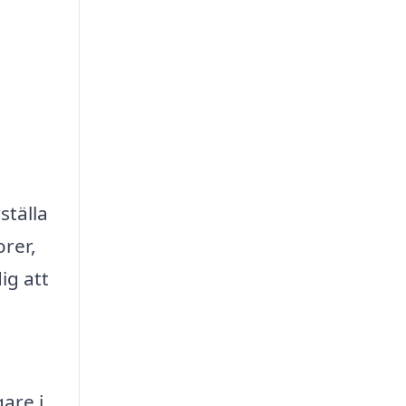
ställa
orer,
ig att
are i