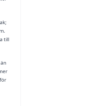
ak;
em.
 till
 än
mmer
för