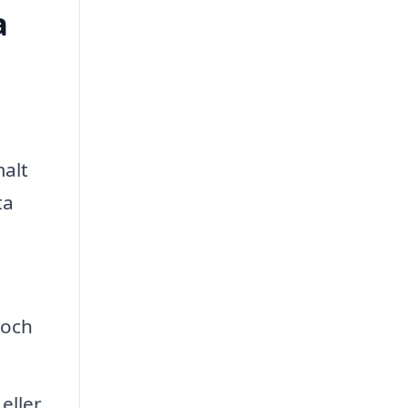
a
malt
ta
 och
eller