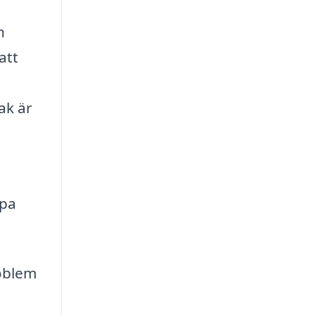
h
att
ak är
lpa
roblem