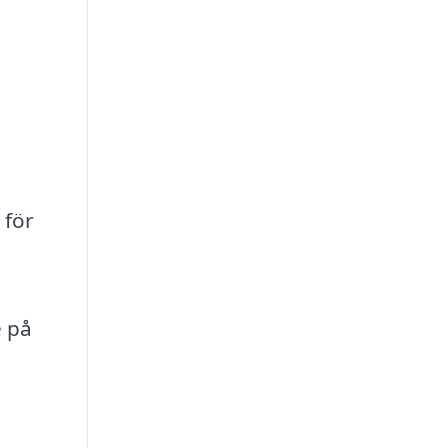
 för
e på