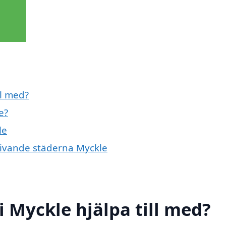
ll med?
e?
le
mgivande städerna Myckle
i Myckle hjälpa till med?