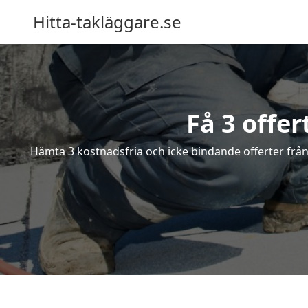
Hitta-takläggare.se
Få 3 offer
Hämta 3 kostnadsfria och icke bindande offerter från 