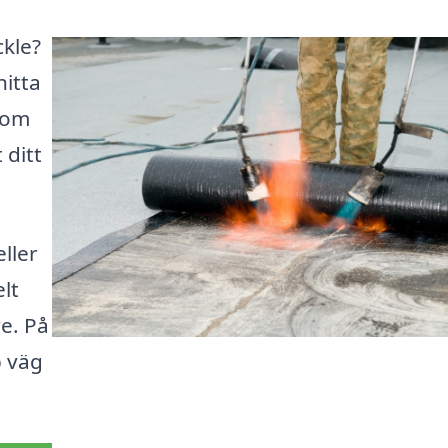
ckle?
hitta
som
 ditt
ller
lt
re. På
b väg