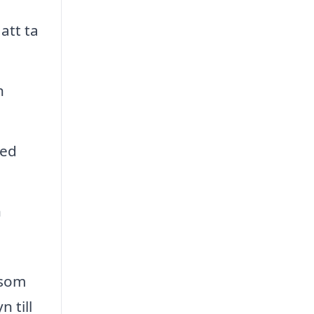
att ta
h
med
n
 som
 till