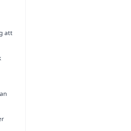
g att
k
kan
er