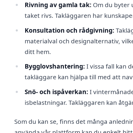
Rivning av gamla tak:
Om du byter u
taket rivs. Takläggaren har kunskape
Konsultation och rådgivning:
Taklä
materialval och designalternativ, vilke
ditt hem.
Bygglovshantering:
I vissa fall kan
takläggare kan hjälpa till med att na
Snö- och ispåverkan:
I vintermånade
isbelastningar. Takläggaren kan åtgä
Som du kan se, finns det många anledning
använda vår plattform kan du enkelt hitt