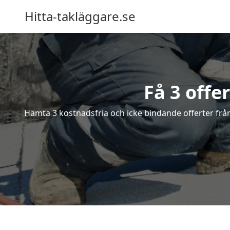
Hitta-takläggare.se
Få 3 offe
Hämta 3 kostnadsfria och icke bindande offerter från 