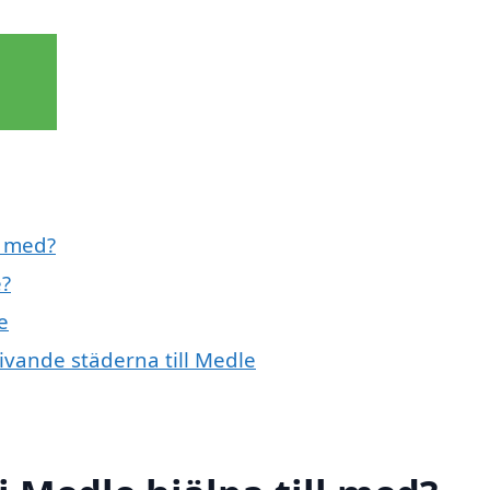
l med?
e?
e
givande städerna till Medle