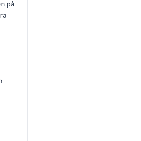
en på
dra
n