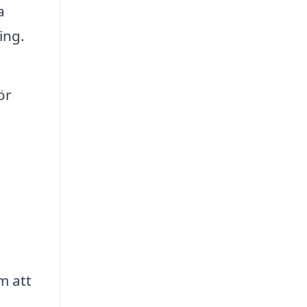
a
ing.
ör
m att