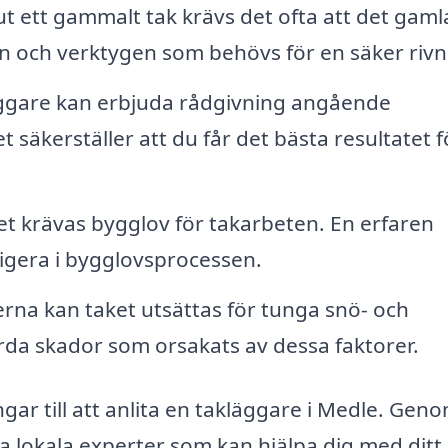
t ett gammalt tak krävs det ofta att det gaml
n och verktygen som behövs för en säker rivn
ggare kan erbjuda rådgivning angående
t säkerställer att du får det bästa resultatet f
 det krävas bygglov för takarbeten. En erfaren
vigera i bygglovsprocessen.
rna kan taket utsättas för tunga snö- och
rda skador som orsakats av dessa faktorer.
ar till att anlita en takläggare i Medle. Geno
a lokala experter som kan hjälpa dig med ditt