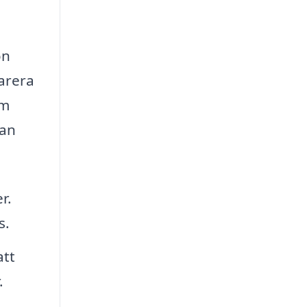
on
arera
om
kan
r.
s.
att
.