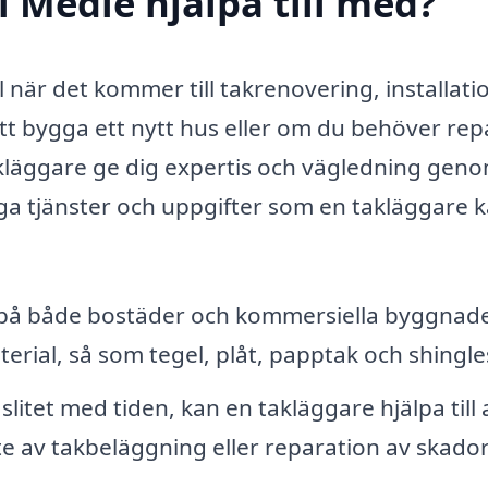
i Medle hjälpa till med?
l när det kommer till takrenovering, installati
tt bygga ett nytt hus eller om du behöver rep
 takläggare ge dig expertis och vägledning gen
iga tjänster och uppgifter som en takläggare 
k på både bostäder och kommersiella byggnade
terial, så som tegel, plåt, papptak och shingle
 slitet med tiden, kan en takläggare hjälpa till 
e av takbeläggning eller reparation av skador