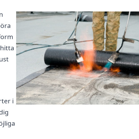
an
göra
tform
hitta
ust
ter i
dig
öjliga