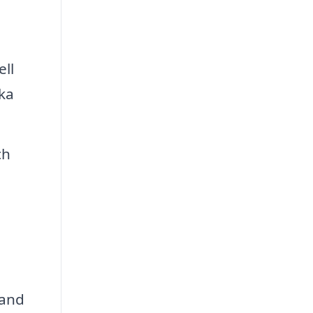
ll
ka
ch
hand