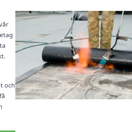
vår
retag
ta
t.
t och
få
n