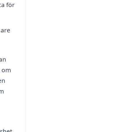
ta för
gare
tan
d om
en
om
rhet.