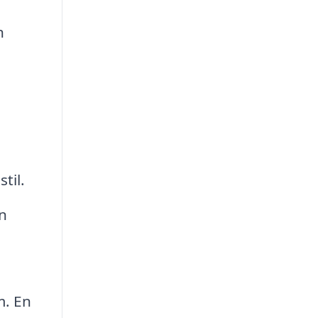
h
til.
n
m. En