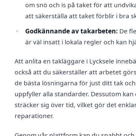
om snö och is på taket för att undvika
att säkerställa att taket förblir i bra s
Godkännande av takarbeten:
De fl
är väl insatt i lokala regler och kan h
Att anlita en takläggare i Lycksele innebä
också att du säkerställer att arbetet gör
de bästa lösningarna för just ditt tak och
uppfyller alla standarder. Dessutom kan 
sträcker sig över tid, vilket gör det enkla
reparationer.
Genom vår plattform kan du snabbt och en