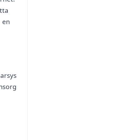
tta
å en
darsys
omsorg