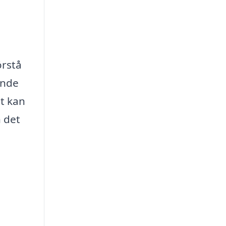
örstå
ende
lt kan
 det