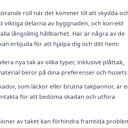
görande roll när det kommer till att skydda oc
st viktiga delarna av byggnaden, och korrekt
lla långsiktig hållbarhet. Här är några av de
an erbjuda för att hjälpa dig och ditt hem:
lera nya tak av olika typer, inklusive plåttak,
material beror på dina preferenser och husets s
kador, som läckor eller brutna takpannor, är e
ontakta för att bedöma skadan och utföra
oner av taket kan förhindra framtida proble