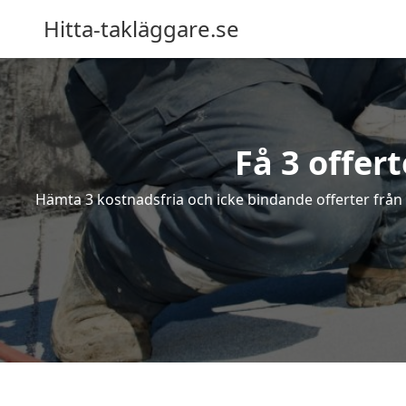
Hitta-takläggare.se
Få 3 offer
Hämta 3 kostnadsfria och icke bindande offerter från e