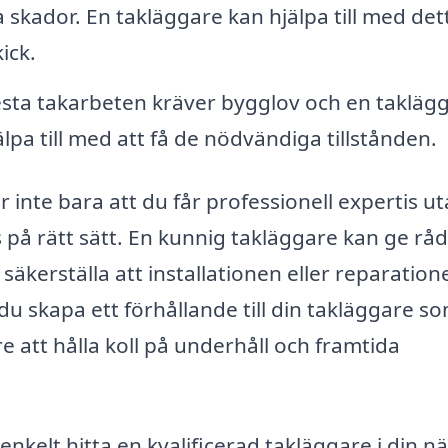
 skador. En takläggare kan hjälpa till med det
kick.
esta takarbeten kräver bygglov och en takläg
jälpa till med att få de nödvändiga tillstånden.
r inte bara att du får professionell expertis u
s på rätt sätt. En kunnig takläggare kan ge rå
 säkerställa att installationen eller reparation
du skapa ett förhållande till din takläggare s
re att hålla koll på underhåll och framtida
kelt hitta en kvalificerad takläggare i din nä