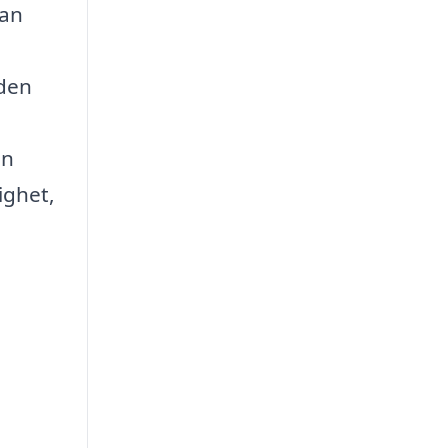
tan
 den
En
ighet,