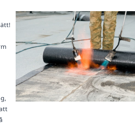
ätt!
rm
g,
att
å