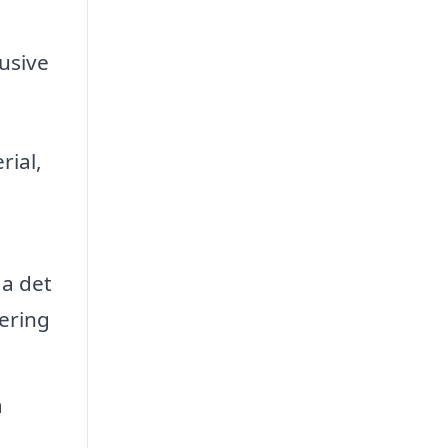
lusive
rial,
da det
ering
a