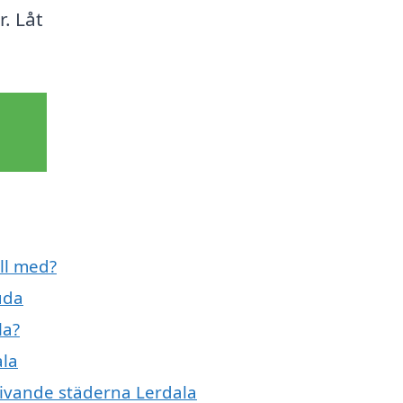
r. Låt
ill med?
uda
la?
ala
mgivande städerna Lerdala