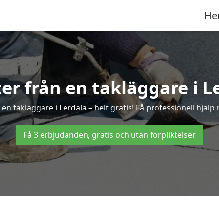
He
ter från en takläggare i L
n takläggare i Lerdala – helt gratis! Få professionell hjäl
Få 3 erbjudanden, gratis och utan förpliktelser