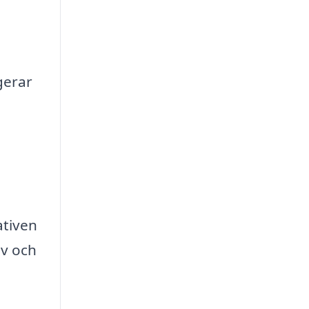
gerar
n
ativen
ov och