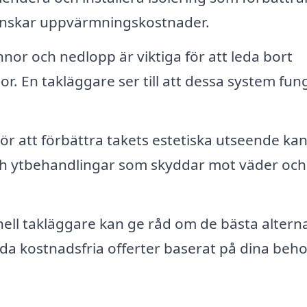
 minskar uppvärmningskostnader.
nnor och nedlopp är viktiga för att leda bort
r. En takläggare ser till att dessa system fun
ör att förbättra takets estetiska utseende ka
ch ytbehandlingar som skyddar mot väder och
ell takläggare kan ge råd om de bästa altern
juda kostnadsfria offerter baserat på dina beh