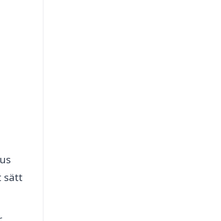
jus
 sätt
r