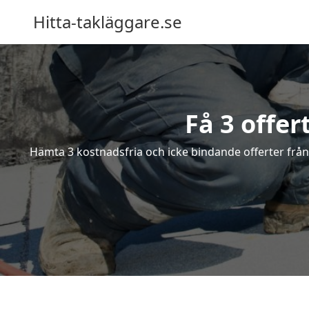
Hitta-takläggare.se
Få 3 offer
Hämta 3 kostnadsfria och icke bindande offerter från e