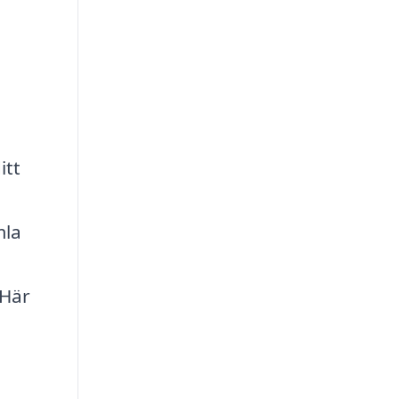
itt
mla
 Här