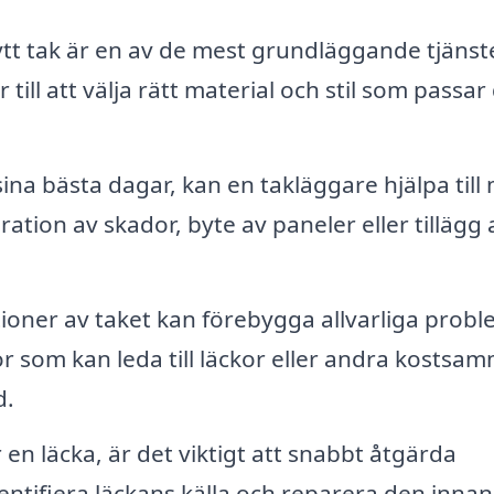
nytt tak är en av de mest grundläggande tjäns
ill att välja rätt material och stil som passar 
sina bästa dagar, kan en takläggare hjälpa till
ation av skador, byte av paneler eller tillägg 
oner av taket kan förebygga allvarliga probl
or som kan leda till läckor eller andra kostsa
d.
n läcka, är det viktigt att snabbt åtgärda
ntifiera läckans källa och reparera den inna