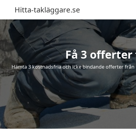
Hitta-takläggare.se
Få 3 offerter
Hämta 3 kostnadsfria och icke bindande offerter från e