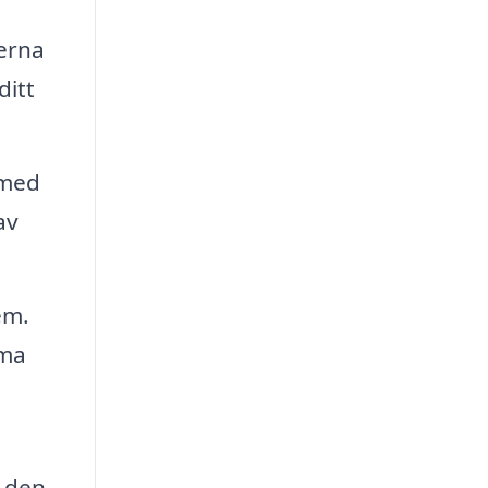
terna
ditt
 med
av
em.
mma
n den