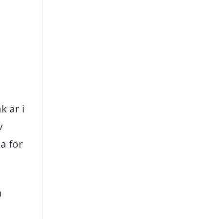
k är i
v
a för
h