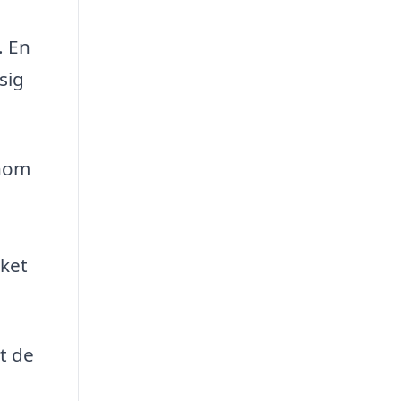
. En
sig
enom
lket
tt de