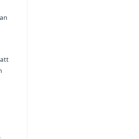
tan
att
n