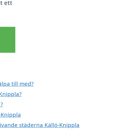
t ett
lpa till med?
-Knippla?
d?
-Knippla
givande städerna Källö-Knippla