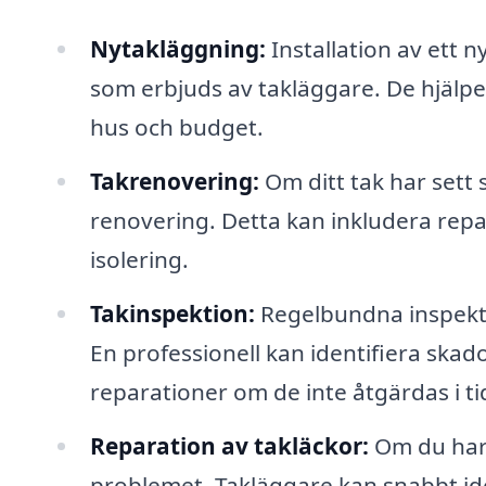
Nytakläggning:
Installation av ett 
som erbjuds av takläggare. De hjälper t
hus och budget.
Takrenovering:
Om ditt tak har sett 
renovering. Detta kan inkludera repar
isolering.
Takinspektion:
Regelbundna inspekti
En professionell kan identifiera skad
reparationer om de inte åtgärdas i ti
Reparation av takläckor:
Om du har e
problemet. Takläggare kan snabbt ide