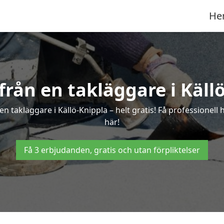
He
 från en takläggare i Käll
n takläggare i Källö-Knippla – helt gratis! Få professionell
här!
Få 3 erbjudanden, gratis och utan förpliktelser