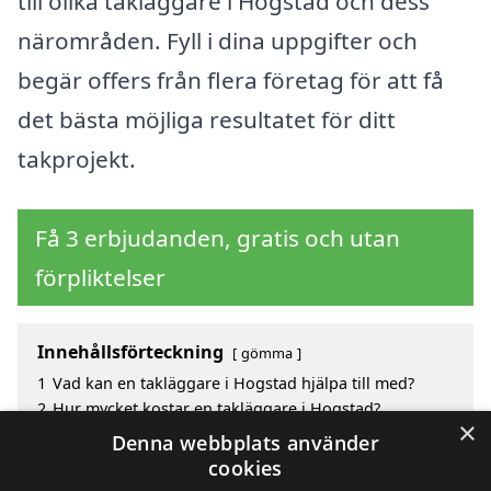
till olika takläggare i Hogstad och dess
närområden. Fyll i dina uppgifter och
begär offers från flera företag för att få
det bästa möjliga resultatet för ditt
takprojekt.
Få 3 erbjudanden, gratis och utan
förpliktelser
Innehållsförteckning
gömma
1
Vad kan en takläggare i Hogstad hjälpa till med?
2
Hur mycket kostar en takläggare i Hogstad?
×
3
Fördelar med att välja takläggare i Hogstad
Denna webbplats använder
4
Sök efter en skicklig takläggare i de omgivande
cookies
städerna Hogstad