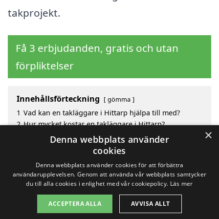
takprojekt.
Få 3 erbjudanden, gratis och utan
förpliktelser
Innehållsförteckning
gömma
1
Vad kan en takläggare i Hittarp hjälpa till med?
2
Hur mycket kostar en takläggare i Hittarp?
×
3
Fördelar med att välja takläggare i Hittarp
Denna webbplats använder
4
Sök efter en skicklig takläggare i de omgivande
cookies
städerna Hittarp
Denna webbplats använder cookies för att förbättra
användarupplevelsen. Genom att använda vår webbplats samtycker
du till alla cookies i enlighet med vår cookiepolicy.
Läs mer
Copyright 2026 - Pilanto Aps
ACCEPTERA ALLA
AVVISA ALLT
Hem
Om / kontakt
Blogg
Webbplatskarta
Villkor