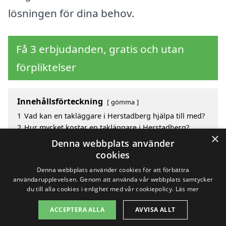
lösningen för dina behov.
Få 3 erbjudanden, gratis och utan
förpliktelser
Innehållsförteckning
gömma
1
Vad kan en takläggare i Herstadberg hjälpa till med?
2
Hur mycket kostar en takläggare i Herstadberg?
×
3
Fördelar med att välja takläggare i Herstadberg
Denna webbplats använder
4
Sök efter en skicklig takläggare i de omgivande
cookies
städerna kring Herstadberg
Denna webbplats använder cookies för att förbättra
användarupplevelsen. Genom att använda vår webbplats samtycker
du till alla cookies i enlighet med vår cookiepolicy.
Läs mer
Copyright 2026 - Pilanto Aps
ACCEPTERA ALLA
AVVISA ALLT
Hem
Om / kontakt
Blogg
Webbplatskarta
Villkor