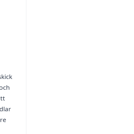
skick
 och
tt
dlar
are