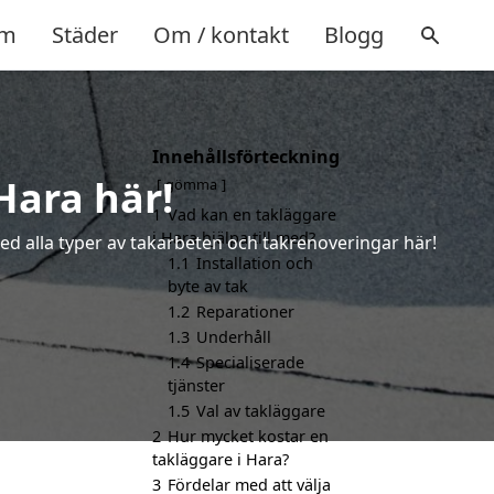
m
Städer
Om / kontakt
Blogg
Innehållsförteckning
 Hara här!
gömma
1
Vad kan en takläggare
i Hara hjälpa till med?
med alla typer av takarbeten och takrenoveringar här!
1.1
Installation och
byte av tak
1.2
Reparationer
1.3
Underhåll
1.4
Specialiserade
tjänster
1.5
Val av takläggare
2
Hur mycket kostar en
takläggare i Hara?
3
Fördelar med att välja