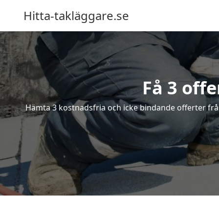
Hitta-takläggare.se
Få 3 offe
Hämta 3 kostnadsfria och icke bindande offerter från