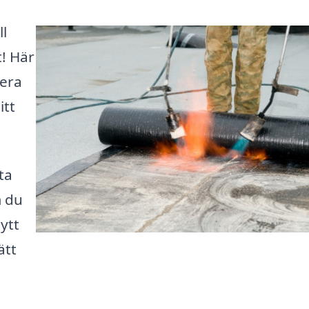
ll
! Här
lera
itt
ta
m du
ytt
ätt