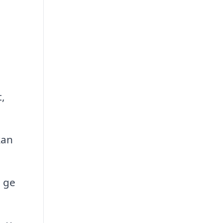
t,
kan
h ge