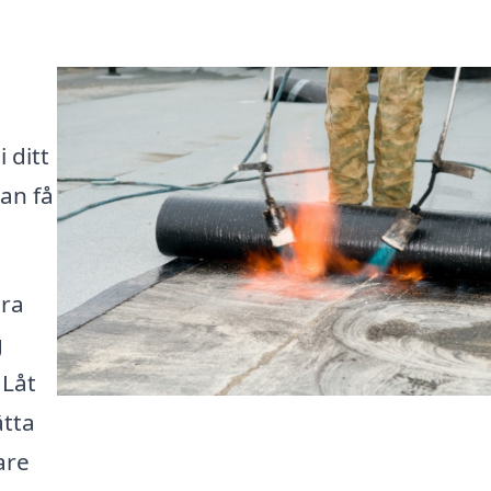
 ditt
an få
ära
g
 Låt
ätta
are