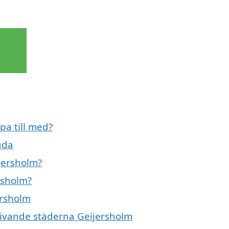
pa till med?
uda
ijersholm?
rsholm?
ersholm
mgivande städerna Geijersholm