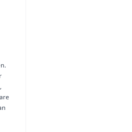
en.
r
,
gare
an