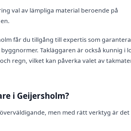
ing val av lämpliga material beroende på
den.
olm får du tillgång till expertis som garantera
e byggnormer. Takläggaren är också kunnig i l
ch regn, vilket kan påverka valet av takmater
are i Geijersholm?
ka överväldigande, men med rätt verktyg är det
: