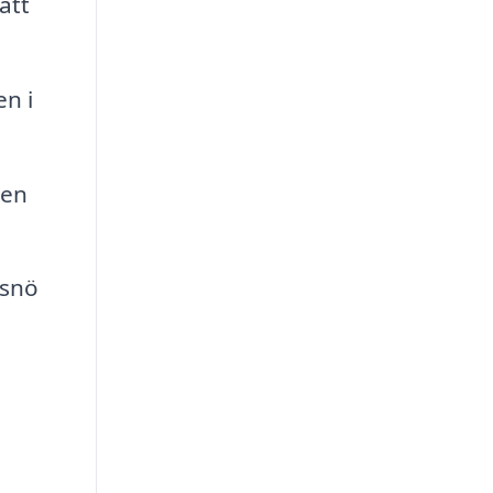
att
en i
 en
 snö