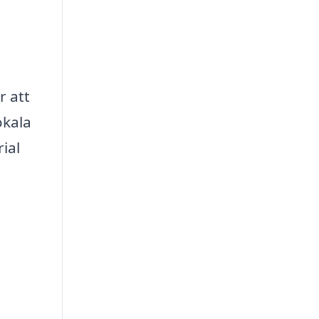
r att
okala
ial