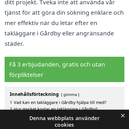
ditt projekt. Tveka inte att använda vår
tjänst för att göra din sökning enklare och
mer effektiv när du letar efter en
takläggare i Gårdby eller angränsande
städer.
Få 3 erbjudanden, gratis och utan
förpliktelser
Innehållsförteckning
gömma
1
Vad kan en takläggare i Gårdby hjälpa till med?
2
Hur mycket kostar en takläggare i Gårdby?
×
3
Fördelar med att välja takläggare i Gårdby
Denna webbplats använder
4
Sök efter en skicklig takläggare i de omgivande
cookies
städerna Gårdby