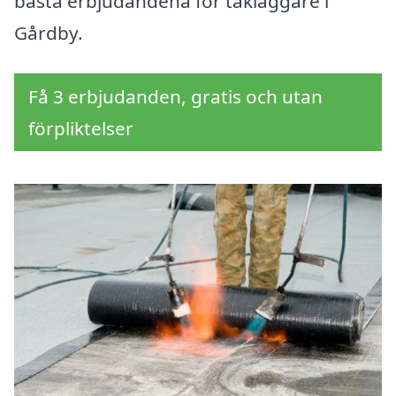
bästa erbjudandena för takläggare i
Gårdby.
Få 3 erbjudanden, gratis och utan
förpliktelser