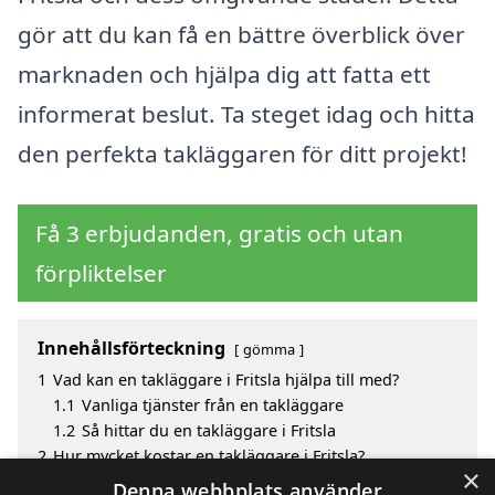
gör att du kan få en bättre överblick över
marknaden och hjälpa dig att fatta ett
informerat beslut. Ta steget idag och hitta
den perfekta takläggaren för ditt projekt!
Få 3 erbjudanden, gratis och utan
förpliktelser
Innehållsförteckning
gömma
1
Vad kan en takläggare i Fritsla hjälpa till med?
1.1
Vanliga tjänster från en takläggare
1.2
Så hittar du en takläggare i Fritsla
2
Hur mycket kostar en takläggare i Fritsla?
×
3
Fördelar med att välja takläggare i Fritsla
Denna webbplats använder