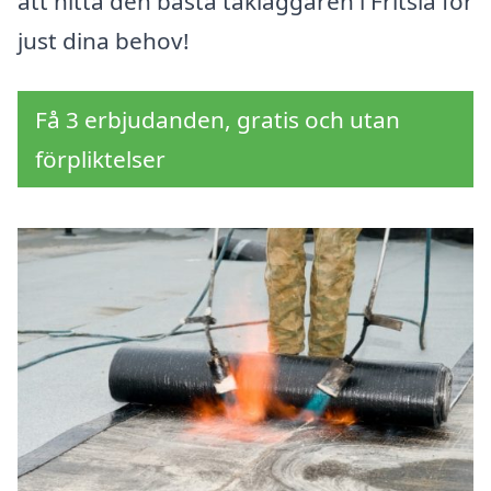
att hitta den bästa takläggaren i Fritsla för
just dina behov!
Få 3 erbjudanden, gratis och utan
förpliktelser