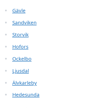
Gävle
Sandviken
Storvik
Hofors
Ockelbo
Ljusdal
Älvkarleby
Hedesunda