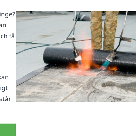
linge?
kan
ch få
kan
igt
står