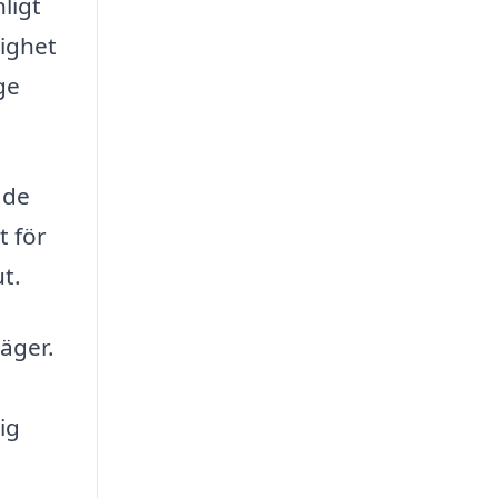
ligt
tighet
ge
åde
t för
ut.
äger.
ig