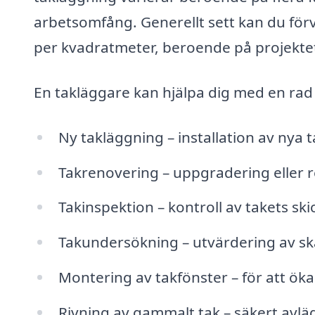
arbetsomfång. Generellt sett kan du förvä
per kvadratmeter, beroende på projektet
En takläggare kan hjälpa dig med en rad 
Ny takläggning – installation av nya 
Takrenovering – uppgradering eller re
Takinspektion – kontroll av takets s
Takundersökning – utvärdering av sk
Montering av takfönster – för att öka
Rivning av gammalt tak – säkert avl