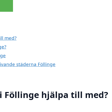
ill med?
ge?
nge
givande städerna Föllinge
 Föllinge hjälpa till med?