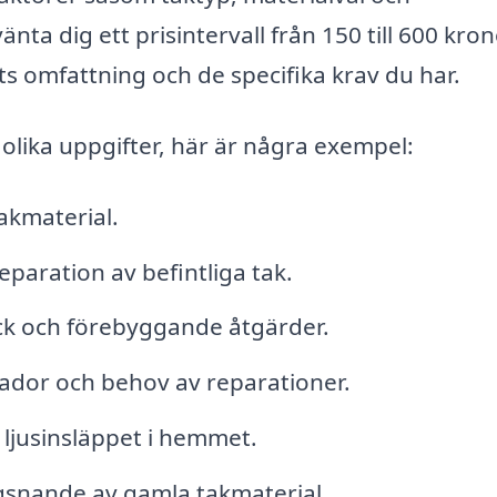
nta dig ett prisintervall från 150 till 600 kro
s omfattning och de specifika krav du har.
olika uppgifter, här är några exempel:
takmaterial.
paration av befintliga tak.
kick och förebyggande åtgärder.
ador och behov av reparationer.
 ljusinsläppet i hemmet.
ägsnande av gamla takmaterial.