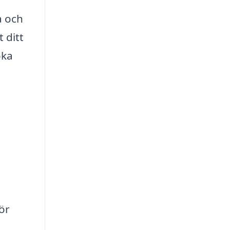
a och
 ditt
öka
för