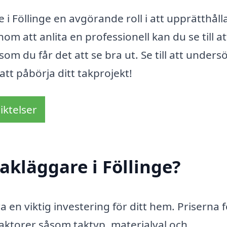
i Föllinge en avgörande roll i att upprätthåll
om att anlita en professionell kan du se till att
som du får det att se bra ut. Se till att unders
att påbörja ditt takprojekt!
iktelser
akläggare i Föllinge?
ra en viktig investering för ditt hem. Priserna 
faktorer såsom taktyp, materialval och