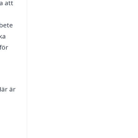
a att
rbete
ika
för
Här är