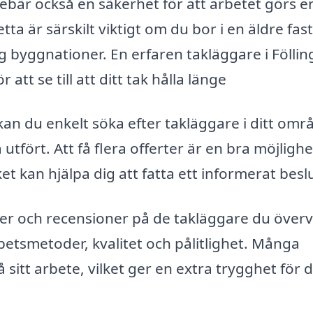
nebär också en säkerhet för att arbetet görs en
a är särskilt viktigt om du bor i en äldre fas
g byggnationer. En erfaren takläggare i Föllin
tt se till att ditt tak hålla länge
an du enkelt söka efter takläggare i ditt omr
utfört. Att få flera offerter är en bra möjlighe
ket kan hjälpa dig att fatta ett informerat besl
nser och recensioner på de takläggare du överv
rbetsmetoder, kvalitet och pålitlighet. Många
itt arbete, vilket ger en extra trygghet för d