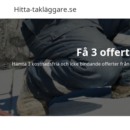
Hitta-takläggare.se
Få 3 offer
Hämta 3 kostnadsfria och icke bindande offerter från e