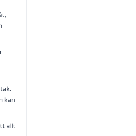
åt,
h
r
tak.
em kan
t allt