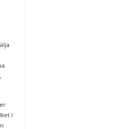
älja
na
,
ler
ket i
en