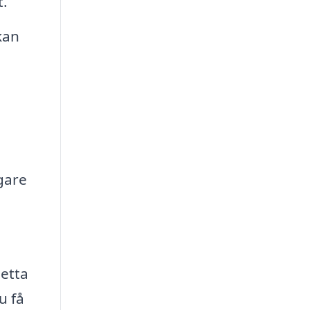
t.
kan
gare
Detta
u få