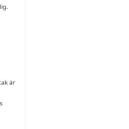
ig.
tak är
s