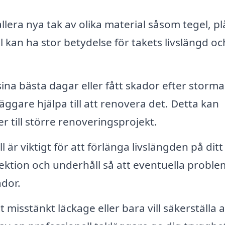
lera nya tak av olika material såsom tegel, pl
l kan ha stor betydelse för takets livslängd oc
sina bästa dagar eller fått skador efter storma
äggare hjälpa till att renovera det. Detta kan
r till större renoveringsprojekt.
r viktigt för att förlänga livslängden på ditt 
pektion och underhåll så att eventuella probl
ador.
misstänkt läckage eller bara vill säkerställa at