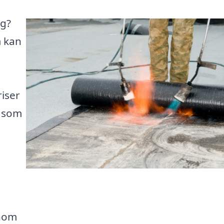
ag?
m kan
riser
n som
enom