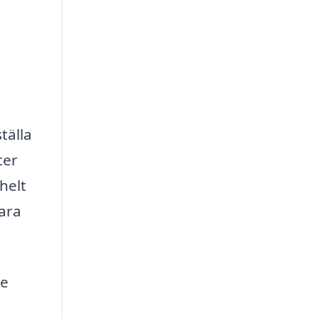
tälla
ter
helt
vara
de