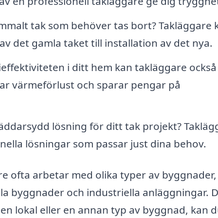
 av en professionell takläggare ge dig trygghe
mmalt tak som behöver tas bort? Takläggare 
v det gamla taket till installation av det nya.
effektiviteten i ditt hem kan takläggare också
kar värmeförlust och sparar pengar på
ddarsydd lösning för ditt tak projekt? Takläg
ella lösningar som passar just dina behov.
are ofta arbetar med olika typer av byggnader,
la byggnader och industriella anläggningar. 
en lokal eller en annan typ av byggnad, kan d