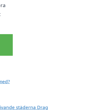
bra
t
 med?
mgivande städerna Drag