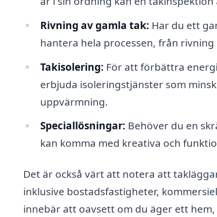
är i sin ordning kan en takinspektion
Rivning av gamla tak:
Har du ett ga
hantera hela processen, från rivning a
Takisolering:
För att förbättra energi
erbjuda isoleringstjänster som mins
uppvärmning.
Speciallösningar:
Behöver du en skrä
kan komma med kreativa och funktion
Det är också värt att notera att taklägg
inklusive bostadsfastigheter, kommersiel
innebär att oavsett om du äger ett hem, 