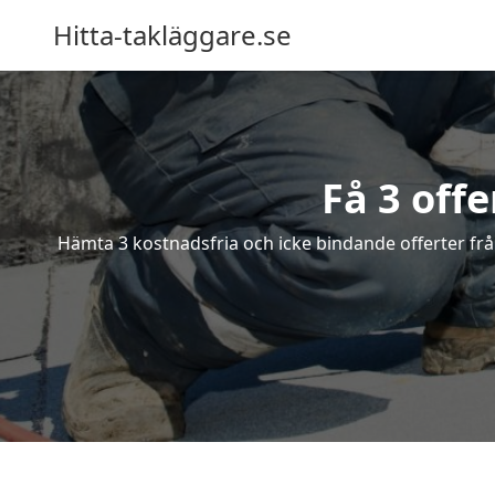
Hitta-takläggare.se
Få 3 offe
Hämta 3 kostnadsfria och icke bindande offerter från