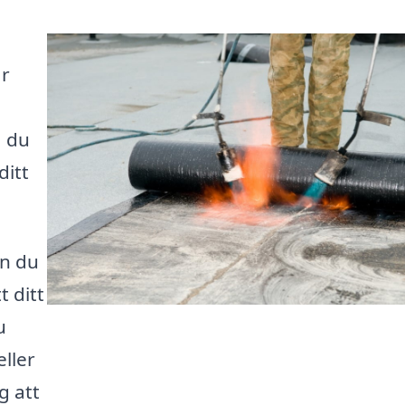
år
å du
ditt
an du
t ditt
u
ller
g att