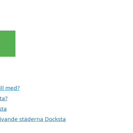
ill med?
ta?
sta
mgivande städerna Docksta