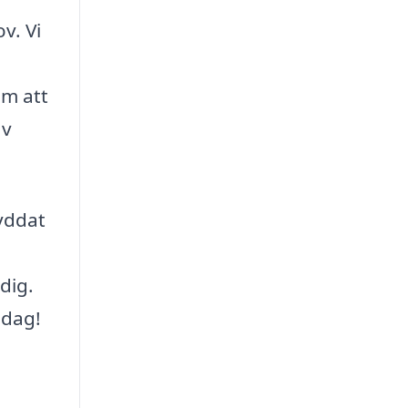
v. Vi
om att
av
kyddat
dig.
idag!