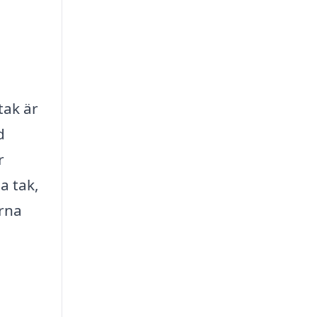
tak är
d
r
a tak,
erna