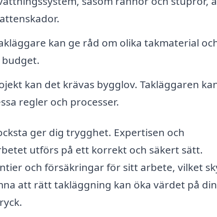
vvattningssystem, såsom rännor och stuprör, ä
vattenskador.
takläggare kan ge råd om olika takmaterial oc
n budget.
ojekt kan det krävas bygglov. Takläggaren ka
ssa regler och processer.
Docksta ger dig trygghet. Expertisen och
etet utförs på ett korrekt och säkert sätt.
er och försäkringar för sitt arbete, vilket s
mna att rätt takläggning kan öka värdet på din
ryck.