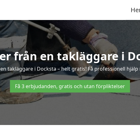
He
ter från en takläggare i D
n takläggare i Docksta – helt gratis! Få professionell hjäl
Få 3 erbjudanden, gratis och utan förpliktelser