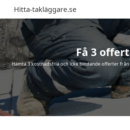
Hitta-takläggare.se
Få 3 offer
Hämta 3 kostnadsfria och icke bindande offerter från e