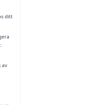
s ditt
agera
.
g av