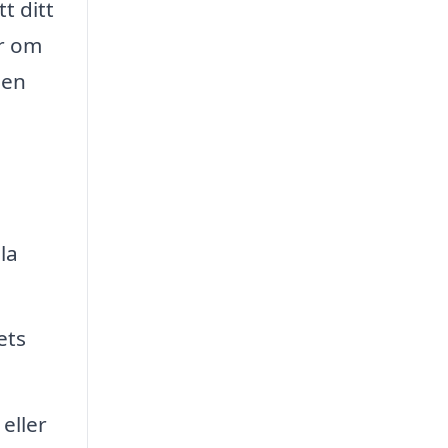
t ditt
ar om
 en
la
ets
eller