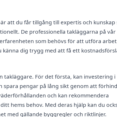
är att du får tillgång till expertis och kunska
ktionellt. De professionella takläggarna på vår
erfarenheten som behövs för att utföra arbet
du känna dig trygg med att få ett kostnadsförs
 takläggare. För det första, kan investering i
on spara pengar på lång sikt genom att förhin
la väderförhållanden och kan rekommendera
ditt hems behov. Med deras hjälp kan du ock
ghet med gällande byggregler och riktlinjer.