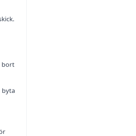
skick.
 bort
 byta
ör