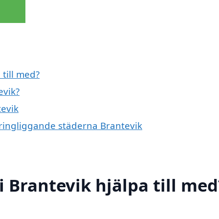
 till med?
evik?
tevik
kringliggande städerna Brantevik
 Brantevik hjälpa till med