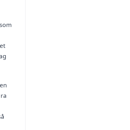
p som
et
lag
 en
dra
så