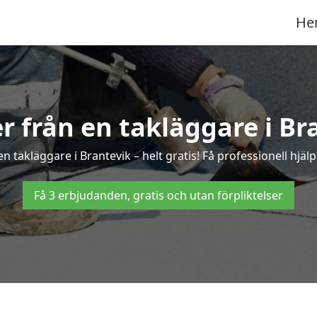
He
er från en takläggare i Br
 takläggare i Brantevik – helt gratis! Få professionell hjä
Få 3 erbjudanden, gratis och utan förpliktelser