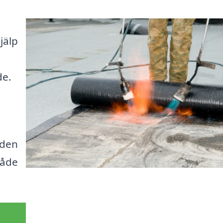
jälp
de.
 den
både