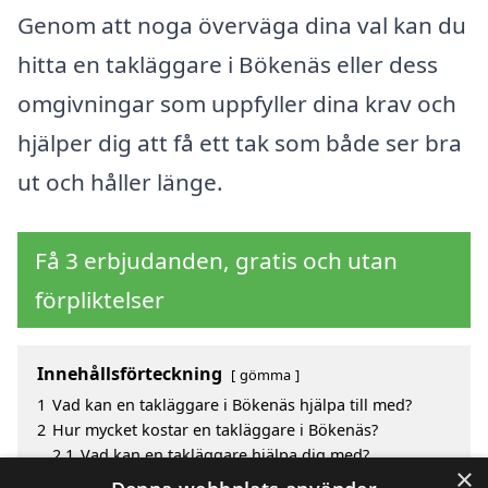
Genom att noga överväga dina val kan du
hitta en takläggare i Bökenäs eller dess
omgivningar som uppfyller dina krav och
hjälper dig att få ett tak som både ser bra
ut och håller länge.
Få 3 erbjudanden, gratis och utan
förpliktelser
Innehållsförteckning
gömma
1
Vad kan en takläggare i Bökenäs hjälpa till med?
2
Hur mycket kostar en takläggare i Bökenäs?
2.1
Vad kan en takläggare hjälpa dig med?
×
3
Fördelar med att välja takläggare i Bökenäs