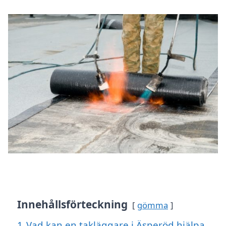
Innehållsförteckning
gömma
1
Vad kan en takläggare i Äsperöd hjälpa