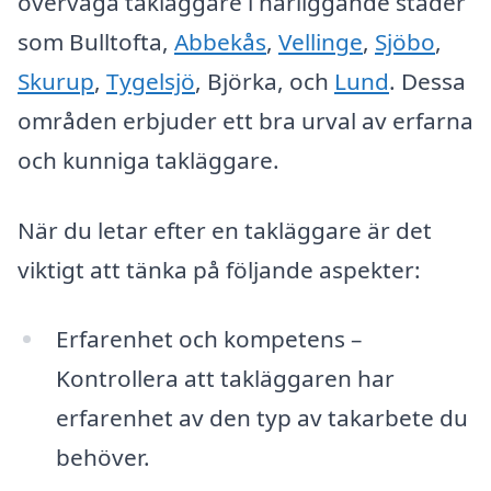
överväga takläggare i närliggande städer
som Bulltofta,
Abbekås
,
Vellinge
,
Sjöbo
,
Skurup
,
Tygelsjö
, Björka, och
Lund
. Dessa
områden erbjuder ett bra urval av erfarna
och kunniga takläggare.
När du letar efter en takläggare är det
viktigt att tänka på följande aspekter:
Erfarenhet och kompetens –
Kontrollera att takläggaren har
erfarenhet av den typ av takarbete du
behöver.