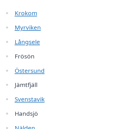
Krokom
Myrviken
Långsele
Frösön
Östersund
Jämtfjäll
Svenstavik
Handsjö
Nälden