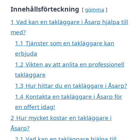
Innehållsförteckning
gömma
1
Vad kan en takläggare i Åsarp hjälpa till
med?
1.1
Tjänster som en takläggare kan
erbjuda
1.2
Vikten av att anlita en professionell
takläggare
1.3
Hur hittar du en takläggare i Åsarp?
1.4
Kontakta en takläggare i Åsarp för
en offert idag!
2
Hur mycket kostar en takläggare i
Åsarp?
2.1
Vad kan en takläggare hjälpa till