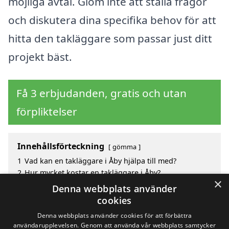
möjliga avtal. Glöm inte att ställa frågor
och diskutera dina specifika behov för att
hitta den takläggare som passar just ditt
projekt bäst.
Få 3 erbjudanden, gratis och utan
förpliktelser
Innehållsförteckning
gömma
1
Vad kan en takläggare i Åby hjälpa till med?
2
Hur mycket kostar en takläggare i Åby?
×
3
Fördelar med att välja takläggare i Åby
Denna webbplats använder
4
Sök efter en skicklig takläggare i de omkringliggande
cookies
städerna Åby
Denna webbplats använder cookies för att förbättra
användarupplevelsen. Genom att använda vår webbplats samtycker